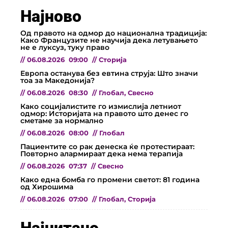
Најново
Од правото на одмор до национална традиција:
Како Французите не научија дека летувањето
не е луксуз, туку право
//
06.08.2026
09:00
//
Сторија
Европа останува без евтина струја: Што значи
тоа за Македонија?
//
06.08.2026
08:30
//
Глобал
,
Свесно
Како социјалистите го измислија летниот
одмор: Историјата на правото што денес го
сметаме за нормално
//
06.08.2026
08:00
//
Глобал
Пациентите со рак денеска ќе протестираат:
Повторно алармираат дека нема терапија
//
06.08.2026
07:37
//
Свесно
Како една бомба го промени светот: 81 година
од Хирошима
//
06.08.2026
07:00
//
Глобал
,
Сторија