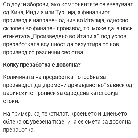
Со други зборови, ако компонентите се увезуваат
од Кина, Индија или Турција, а финалниот
производ е направен од нив во Италија, односно
склопен во финален производ, тој може да ја носи
етикетата „Произведено во Италија“, под услов
преработката всушност да резултира со нов
производ со различни својства.
Колку преработка е доволна?
Количината на преработка потребна за
производот да „промени државјанство“ зависи од
царинските прописи за одредена категорија
стоки.
На пример, кај текстилот, кроењето и шиењето
облека од увезена ткаенина се смета за доволна
преработка.