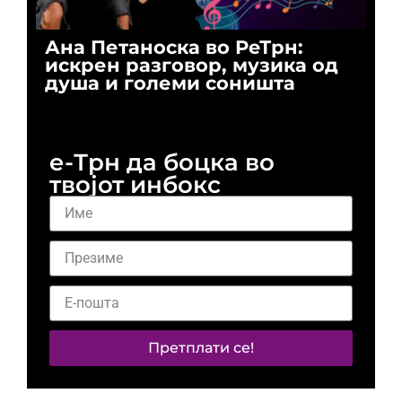
Ана Петаноска во РеТрн:
Ри
искрен разговор, музика од
го
душа и големи соништа
За
и 
е-Трн да боцка во
твојот инбокс
Претплати се!