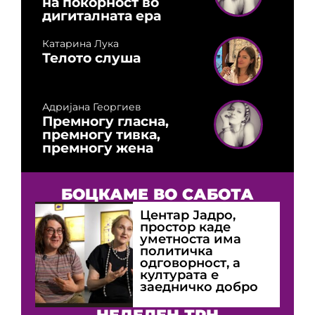
на покорност во
дигиталната ера
Катарина Лука
Телото слуша
Адријана Георгиев
Премногу гласна,
премногу тивка,
премногу жена
БОЦКАМЕ ВО САБОТА
Центар Јадро,
простор каде
уметноста има
политичка
одговорност, а
културата е
заедничко добро