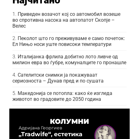
Најчитано
Приведен возачот кој со автомобил возеше
во спротивна насока на автопатот Скопје –
Велес
Пеколот што го преживуваме е само почеток:
Ел Нињо носи уште повисоки температури
Италијанка фрлила добитно лото ливче од
милион евра во ѓубре, комуналците го пронашле
Сателитски снимки ја покажуваат
сериозноста – Дунав пред и по сушата
Македонија се потопла: како ќе изгледа
животот во градовите до 2050 година
КОЛУМНИ
Адријана Георгиев
„Tradwife“, естетика