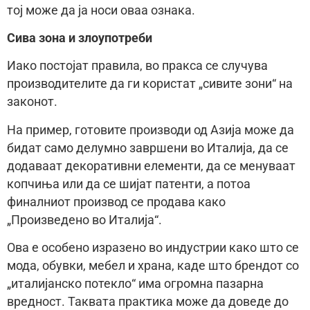
тој може да ја носи оваа ознака.
Сива зона и злоупотреби
Иако постојат правила, во пракса се случува
производителите да ги користат „сивите зони“ на
законот.
На пример, готовите производи од Азија може да
бидат само делумно завршени во Италија, да се
додаваат декоративни елементи, да се менуваат
копчиња или да се шијат патенти, а потоа
финалниот производ се продава како
„Произведено во Италија“.
Ова е особено изразено во индустрии како што се
мода, обувки, мебел и храна, каде што брендот со
„италијанско потекло“ има огромна пазарна
вредност. Таквата практика може да доведе до