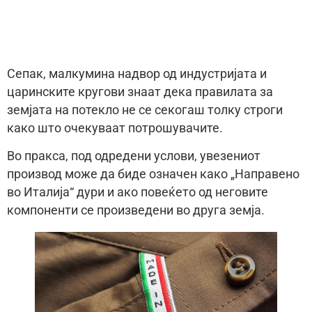
Сепак, малкумина надвор од индустријата и
царинските кругови знаат дека правилата за
земјата на потекло не се секогаш толку строги
како што очекуваат потрошувачите.
Во пракса, под одредени услови, увезениот
производ може да биде означен како „Направено
во Италија“ дури и ако повеќето од неговите
компоненти се произведени во друга земја.