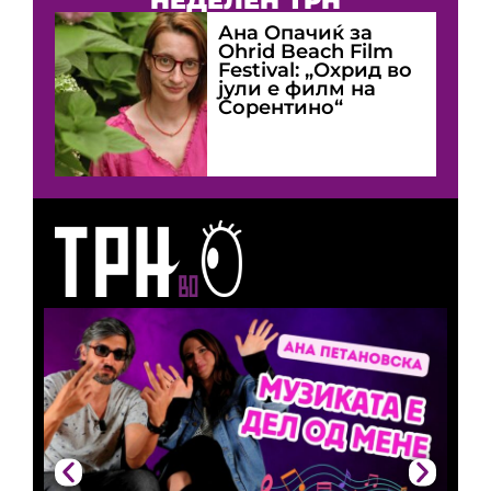
НЕДЕЛЕН ТРН
Ана Опачиќ за
Оhrid Beach Film
Festival: „Охрид во
јули е филм на
Сорентино“