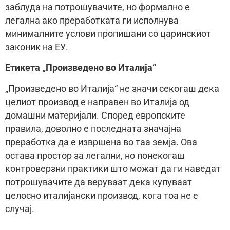
заблуда на потрошувачите, но формално е
легална ако преработката ги исполнува
минималните услови пропишани со царинскиот
законик на ЕУ.
Етикета „Произведено во Италија“
„Произведено во Италија“ не значи секогаш дека
целиот производ е направен во Италија од
домашни материјали. Според европските
правила, доволно е последната значајна
преработка да е извршена во таа земја. Ова
остава простор за легални, но понекогаш
контроверзни практики што можат да ги наведат
потрошувачите да веруваат дека купуваат
целосно италијански производ, кога тоа не е
случај.