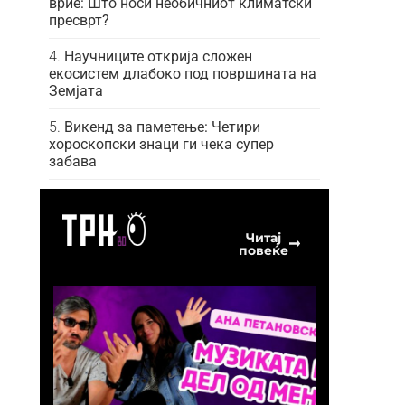
врие: Што носи необичниот климатски
пресврт?
Научниците открија сложен
екосистем длабоко под површината на
Земјата
Викенд за паметење: Четири
хороскопски знаци ги чека супер
забава
Читај
повеќе