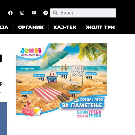
ИЈА
ОРГАНИК
ХАЈ-ТЕК
ЖОЛТ ТРН
ѝ
р
.