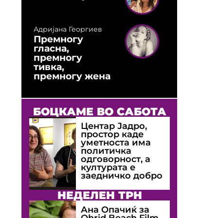
Адријана Георгиев
Премногу
гласна,
премногу
тивка,
премногу жена
БОЦКАМЕ ВО САБОТА
Центар Јадро,
простор каде
уметноста има
политичка
одговорност, а
културата е
заедничко добро
НЕДЕЛЕН ТРН
Ана Опачиќ за
Оhrid Beach Film