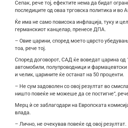
Сепак, рече тој, ефектите нема да бидат огран
последиците од оваа трговска политика и во А
Ќе има не само повисока инфлација, туку и це
германскиот канцелар, пренесе ДПА.
– Овие царини, според моето цврсто убедување
тоа, рече тој.
Според договорот, САД ќе воведат царина од 1
автомобили, полупроводници и фармацевтски 
и челик, царините ќе останат на 50 проценти.
– Не сум задоволен со овој резултат во смисла
ништо повеќе не можеше да се постигне“, рече
Мерц ѝ се заблагодари на Европската комисиј
влада.
– Лично, не очекував повеќе од овој резултат.