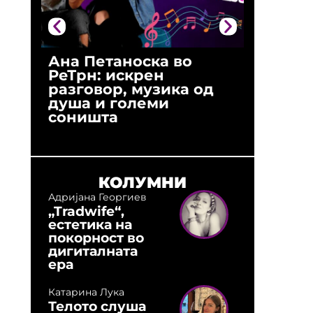
Ана Петаноска во
Ристо 
РеТрн: искрен
(Арханг
разговор, музика од
години
душа и големи
студио:
соништа
музика,
оловни
КОЛУМНИ
Адријана Георгиев
„Tradwife“,
естетика на
покорност во
дигиталната
ера
Катарина Лука
Телото слуша