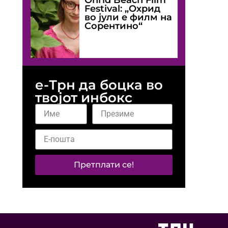
Festival: „Охрид
во јули е филм на
Сорентино“
е-Трн да боцка во
твојот инбокс
Претплати се!