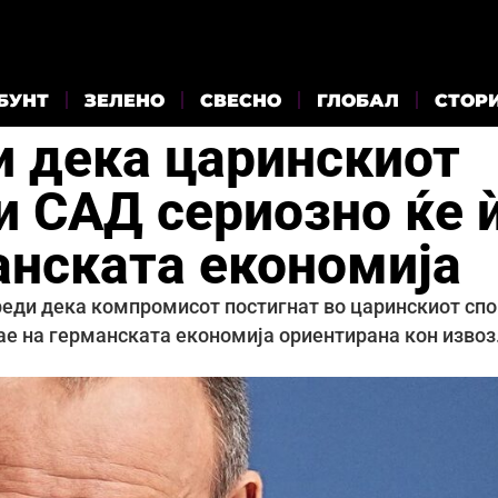
БУНТ
ЗЕЛЕНО
СВЕСНО
ГЛОБАЛ
СТОР
 дека царинскиот
и САД сериозно ќе 
анската економија
еди дека компромисот постигнат во царинскиот спо
јае на германската економија ориентирана кон извоз