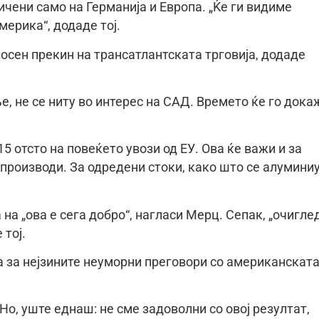
ичени само на Германија и Европа. „Ќе ги видиме
мерика“, додаде тој.
лосен прекин на трансатлантската трговија, додаде
, не се ниту во интерес на САД. Времето ќе го дока
5 отсто на повеќето увози од ЕУ. Ова ќе важи и за
производи. За одредени стоки, како што се алумини
 на „ова е сега добро“, нагласи Мерц. Сепак, „очигле
 тој.
а за нејзините неуморни преговори со американскат
 Но, уште еднаш: не сме задоволни со овој резултат,