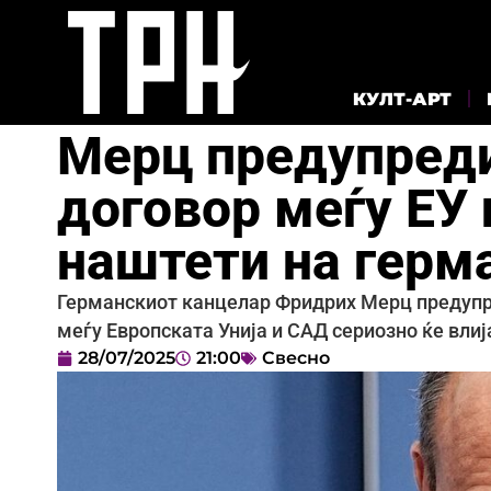
КУЛТ-АРТ
Мерц предупреди
договор меѓу ЕУ 
наштети на герм
Германскиот канцелар Фридрих Мерц предупр
меѓу Европската Унија и САД сериозно ќе вли
28/07/2025
21:00
Свесно