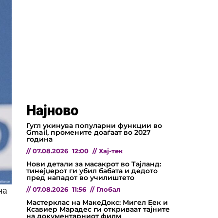
Најново
Гугл укинува популарни функции во
Gmail, промените доаѓаат во 2027
година
//
07.08.2026
12:00
//
Хај-тек
Нови детали за масакрот во Тајланд:
тинејџерот ги убил бабата и дедото
пред нападот во училиштето
//
07.08.2026
11:56
//
Глобал
на
Мастерклас на МакеДокс: Мигел Еек и
Ксавиер Марадес ги откриваат тајните
на документарниот филм