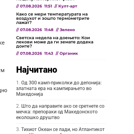
//
07.08.2026
11:51
//
Култ-арт
Како се мери температурата на
воздухот и зошто термометрите
лажат?
//
07.08.2026
11:48
//
Зелено
Светска недела на доењето: Кои
лекови може да ги земате додека
же
доите?
//
07.08.2026
11:43
//
Органик
Најчитано
ум
Од 300 камп-приколки до депонија:
златната ера на кампирањето во
дно
Македонија
Што да направите ако се сретнете со
а
мечка: препораки од Македонското
еколошко друштво
Тихиот Океан се лади, но Атлантикот