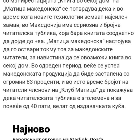
со манифестацијата „Книга во секој дом“ на
„Матица македонска“ се потврдува дека и во
време кога новите технологии земаат најсилен
замав, во Македонија има сериозна и бројна
читателска публика, која бара книгата соодветно
да дојде до неа. „Матица македонска“ настојува
да го оствари токму тоа за македонските
читатели, за навистина да се овозможи книга во
секој дом. Во одреден период, веќе се успеа
македонската продукција да биде застапена со
огромни 83 проценти, и во исто време бројот на
читатели-членови на „Клуб Матица“ да покажува
дека читателската публика е зголемена и за
повеќе од 40 пати, велат од издавачката куќа.
Најново
Европскиот одговор на Starlink: Доаѓа