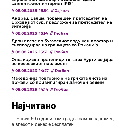
сателитскиот интернет IRIS²
//
08.08.2026
16:54
//
Хај-тек
Андраш Балша, поранешен претседател на
Врховниот суд, предложен за претседател на
Унгарија
//
08.08.2026
16:14
//
Глобал
Дрон влезе во бугарскиот водушен простор и
експлодирал на границата со Романија
//
08.08.2026
15:31
//
Глобал
Опозициски пратеници го гаѓаа Курти со јајца
во косовскиот парламент
//
08.08.2026
14:47
//
Глобал
Македонија повторно е на грчката листа на
држави со привилигиран даночен режим
//
08.08.2026
14:14
//
Глобал
Најчитано
Човек 50 години сам градел замок од камен,
а влезот и денес е бесплатен