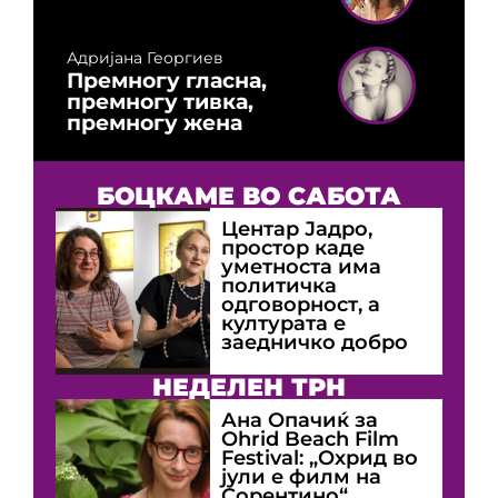
Адријана Георгиев
Премногу гласна,
премногу тивка,
премногу жена
БОЦКАМЕ ВО САБОТА
Центар Јадро,
простор каде
уметноста има
политичка
одговорност, а
културата е
заедничко добро
НЕДЕЛЕН ТРН
Ана Опачиќ за
Оhrid Beach Film
Festival: „Охрид во
јули е филм на
Сорентино“