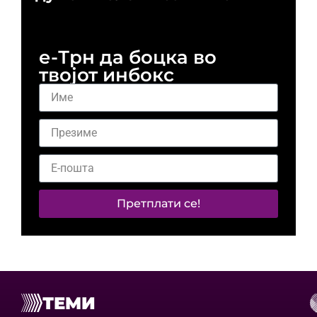
и 
е-Трн да боцка во
твојот инбокс
Претплати се!
ТЕМИ