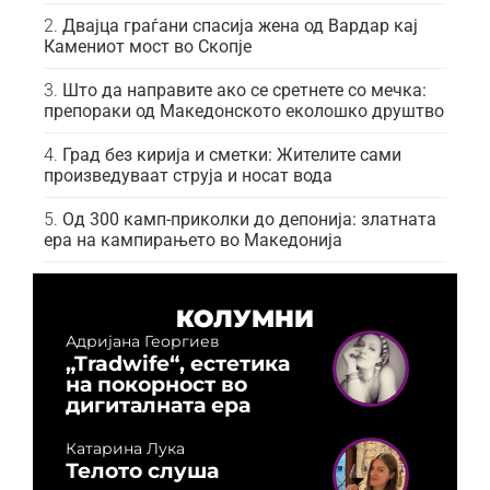
Двајца граѓани спасија жена од Вардар кај
Камениот мост во Скопје
Што да направите ако се сретнете со мечка:
препораки од Македонското еколошко друштво
Град без кирија и сметки: Жителите сами
произведуваат струја и носат вода
Од 300 камп-приколки до депонија: златната
ера на кампирањето во Македонија
КОЛУМНИ
Адријана Георгиев
„Tradwife“, естетика
на покорност во
дигиталната ера
Катарина Лука
Телото слуша