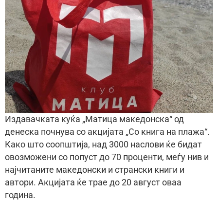
Издавачката куќа „Матица македонска“ од
денеска почнува со акцијата „Со книга на плажа“.
Како што соопштија, над 3000 наслови ќе бидат
овозможени со попуст до 70 проценти, меѓу нив и
најчитаните македонски и странски книги и
автори. Акцијата ќе трае до 20 август оваа
година.