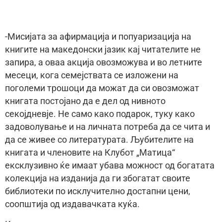
-Мисијата за афирмација и попуаризација на
книгите на македонски јазик кај читателите не
запира, а оваа акција овозможува и во летните
месеци, кога семејствата се изложени на
поголеми трошоци да можат да си овозможат
книгата постојано да е дел од нивното
секојдневје. Не само како подарок, туку како
задоволување и на личната потреба да се чита и
да се живее со литературата. Љубителите на
книгата и членовите на Клубот „Матица“
ексклузивно ќе имаат убава можност од богатата
колекција на изданија да ги збогатат своите
библиотеки по исклучително достапни цени,
соопштија од издавачката куќа.