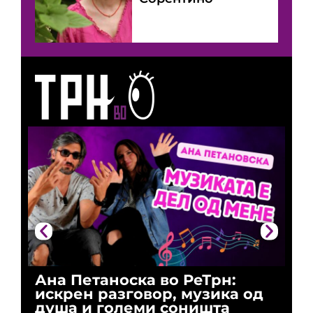
Ана Петаноска во РеТрн:
Ри
искрен разговор, музика од
го
душа и големи соништа
За