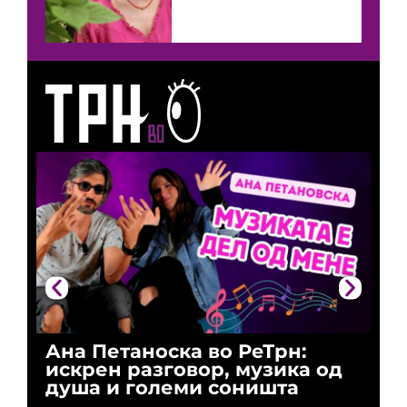
Ана Петаноска во РеТрн:
Ри
искрен разговор, музика од
го
душа и големи соништа
За
и 