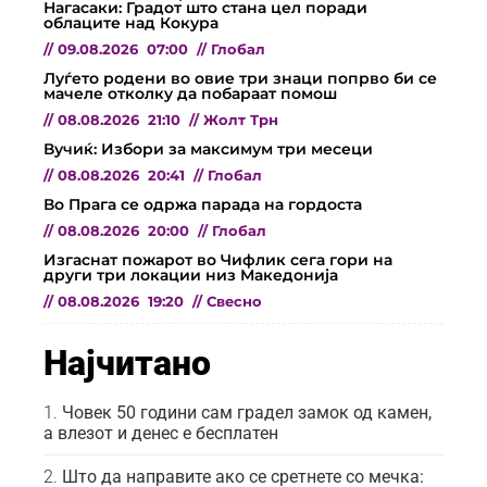
Нагасаки: Градот што стана цел поради
облаците над Кокура
//
09.08.2026
07:00
//
Глобал
Луѓето родени во овие три знаци попрво би се
мачеле отколку да побараат помош
//
08.08.2026
21:10
//
Жолт Трн
Вучиќ: Избори за максимум три месеци
//
08.08.2026
20:41
//
Глобал
Во Прага се одржа парада на гордоста
//
08.08.2026
20:00
//
Глобал
Изгаснат пожарот во Чифлик сега гори на
други три локации низ Македонија
//
08.08.2026
19:20
//
Свесно
Најчитано
Човек 50 години сам градел замок од камен,
а влезот и денес е бесплатен
Што да направите ако се сретнете со мечка: