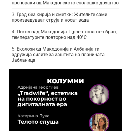
препораки од Македонското еколошко друштво
Град без кирија и сметки: Жителите сами
произведуваат струја и носат вода
Пекол над Македонија: Црвен топлотен бран,
температурите повторно над 40°C
Еколози од Македонија и Албанија ги
здружија силите за заштита на планината
Јабланица
КОЛУМНИ
Адријана Георгиев
„Tradwife“, естетика
на покорност во
дигиталната ера
Катарина Лука
Телото слуша