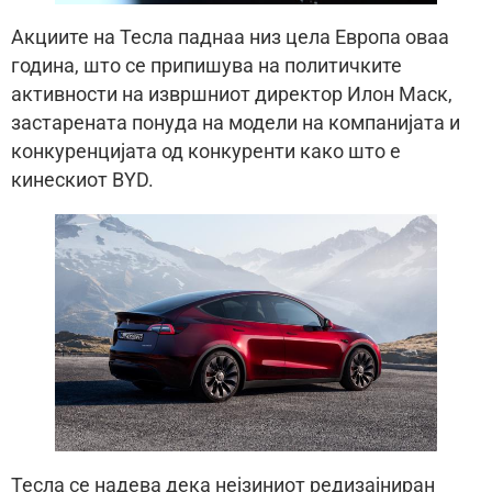
Акциите на Тесла паднаа низ цела Европа оваа
година, што се припишува на политичките
активности на извршниот директор Илон Маск,
застарената понуда на модели на компанијата и
конкуренцијата од конкуренти како што е
кинескиот BYD.
Тесла се надева дека нејзиниот редизајниран