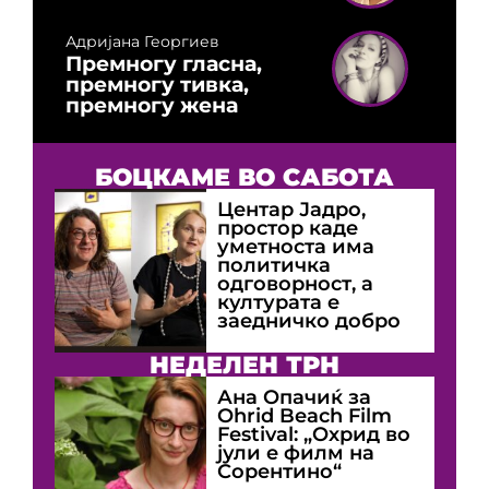
Адријана Георгиев
Премногу гласна,
премногу тивка,
премногу жена
БОЦКАМЕ ВО САБОТА
Центар Јадро,
простор каде
уметноста има
политичка
одговорност, а
културата е
заедничко добро
НЕДЕЛЕН ТРН
Ана Опачиќ за
Оhrid Beach Film
Festival: „Охрид во
јули е филм на
Сорентино“