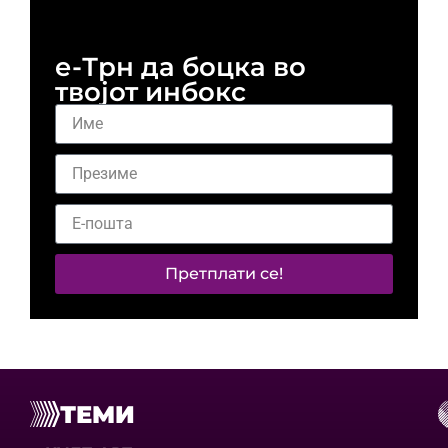
е-Трн да боцка во
твојот инбокс
Претплати се!
ТЕМИ