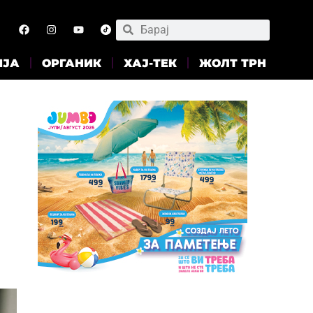
ИЈА
ОРГАНИК
ХАЈ-ТЕК
ЖОЛТ ТРН
ш