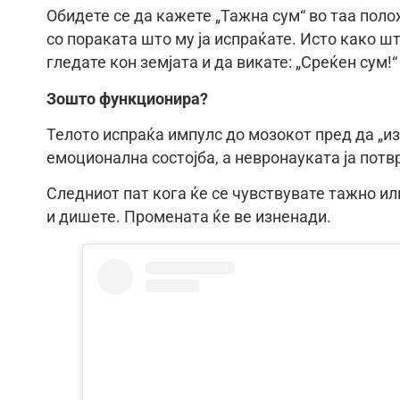
Обидете се да кажете „Тажна сум“ во таа поло
со пораката што му ја испраќате. Исто како ш
гледате кон земјата и да викате: „Среќен сум!“
Зошто функционира?
Телото испраќа импулс до мозокот пред да „и
емоционална состојба, а невронауката ја потв
Следниот пат кога ќе се чувствувате тажно ил
и дишете. Промената ќе ве изненади.