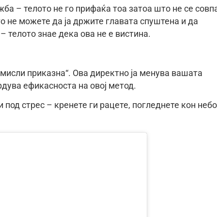
жба – телото не го прифаќа тоа затоа што не се совп
то не можете да ја држите главата спуштена и да
 – телото знае дека ова не е вистина.
змисли приказна“. Ова директно ја менува вашата
рдува ефикасноста на овој метод.
и под стрес – кренете ги рацете, погледнете кон неб