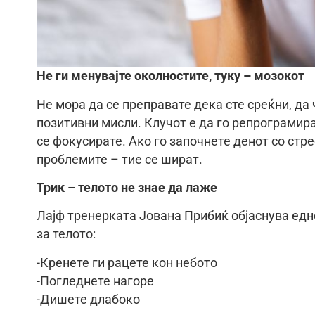
Не ги менувајте околностите, туку – мозокот
Не мора да се преправате дека сте среќни, д
позитивни мисли. Клучот е да го репрограмира
се фокусирате. Ако го започнете денот со стре
проблемите – тие се шират.
Трик – телото не знае да лаже
Лајф тренерката Јована Прибиќ објаснува едн
за телото:
-Кренете ги рацете кон небото
-Погледнете нагоре
-Дишете длабоко