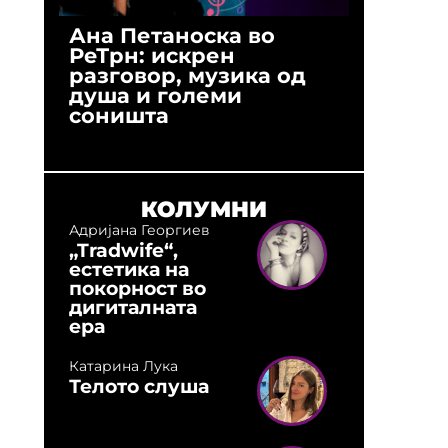
Ана Петаноска во
Ристо 
РеТрн: искрен
(Арханг
разговор, музика од
години
душа и големи
студио:
соништа
музика,
оловни
КОЛУМНИ
Адријана Георгиев
„Tradwife“,
естетика на
покорност во
дигиталната
ера
Катарина Лука
Телото слуша