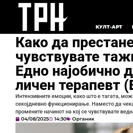
КУЛТ-АРТ
Како да престане
чувствувате тажн
Едно најобично 
личен терапевт 
Интензивните емоции, како што е тагата, мож
секојдневно функционирање. Наместо да чекат
промените начинот на кој се чувствувате ведн
04/08/2025
14:30
Органик