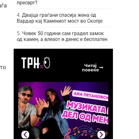
пресврт?
аѓа
Двајца граѓани спасија жена од
Вардар кај Камениот мост во Скопје
Човек 50 години сам градел замок
од камен, а влезот и денес е бесплатен
Читај
ото
повеќе