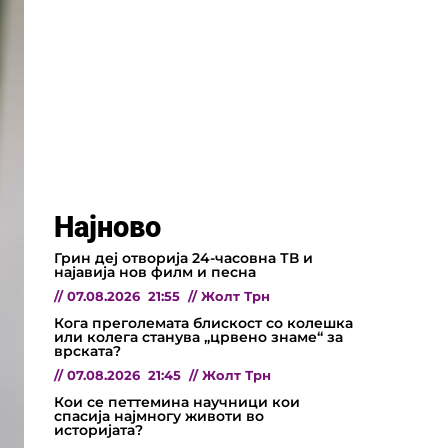
Најново
Грин деј отворија 24-часовна ТВ и
најавија нов филм и песна
//
07.08.2026
21:55
//
Жолт Трн
Кога преголемата блискост со колешка
или колега станува „црвено знаме“ за
врската?
//
07.08.2026
21:45
//
Жолт Трн
Кои се петтемина научници кои
спасија најмногу животи во
историјата?