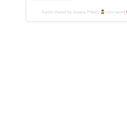
A post shared by Jovana Pribić |
Lični razvoj