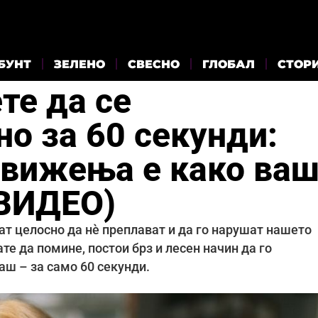
БУНТ
ЗЕЛЕНО
СВЕСНО
ГЛОБАЛ
СТОР
те да се
о за 60 секунди:
движења е како ва
(ВИДЕО)
ат целосно да нè преплават и да го нарушат нашето
е да помине, постои брз и лесен начин да го
аш – за само 60 секунди.