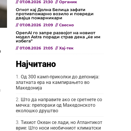
//
07.08.2026
21:30
//
Органик
Огнот кај Долна Белица зафати
противпожарно возило и повреди
двајца пожарникари
//
07.08.2026
21:09
//
Свесно
OpenAI го запре развојот на новиот
модел Astra поради страв дека „ќе им
избега“
//
07.08.2026
21:05
//
Хај-тек
о
Најчитано
Од 300 камп-приколки до депонија:
златната ера на кампирањето во
Македонија
а
Што да направите ако се сретнете со
мечка: препораки од Македонското
еколошко друштво
Тихиот Океан се лади, но Атлантикот
врие: Што носи необичниот климатски