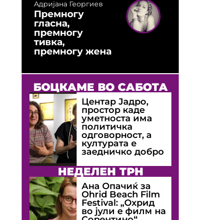
Адријана Георгиев
Премногу
гласна,
премногу
тивка,
премногу жена
БОЦКАМЕ ВО САБОТА
Центар Јадро,
простор каде
уметноста има
политичка
одговорност, а
културата е
заедничко добро
НЕДЕЛЕН ТРН
Ана Опачиќ за
Оhrid Beach Film
Festival: „Охрид
во јули е филм на
Сорентино“