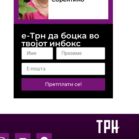
е-Трн да боцка во
твојот инбокс
Претплати се!