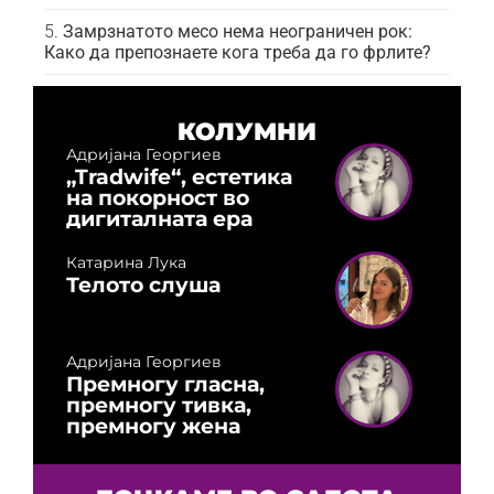
Замрзнатото месо нема неограничен рок:
Како да препознаете кога треба да го фрлите?
КОЛУМНИ
Адријана Георгиев
„Tradwife“, естетика
на покорност во
дигиталната ера
Катарина Лука
Телото слуша
Адријана Георгиев
Премногу гласна,
премногу тивка,
премногу жена