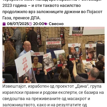
2023 година – и оти таквото насилство
продолжило врз заложниците држени во Појасот
Газа, пренесе ДПА.
08/07/2025
20:00
Свесно
Извештајот, изработен од проектот „Дина“, група
израелски правни и родови експерти, се базира на
сведоштва на преживеаните од масакрот и
заложништвото, како и на резултатите од