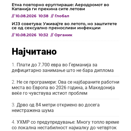
Етна повторно еруптираше: Аеродромот во
Катанија ги прекина сите летови
//
10.08.2026
10:38
//
Глобал
ИЈЗ советува: Уживајте во летото, но заштитете
се од сексуално преносливи инфекции
//
10.08.2026
10:32
//
Органик
Најчитано
Плати до 7.700 евра во Германија за
дефицитарно занимање што не бара диплома
Не се програмери: Ова се најбараните работни
места во Европа во 2026 година, а Македонија
веќе го чувствува истиот проблем
Дрво од 84 метри откриено во досега
неистражена шума
УХМР со предупредување: Многу топло време
со локална нестабилност најмалку до четврток