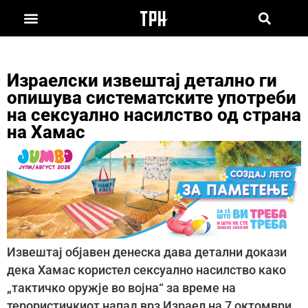
Израелски извештај детално ги
опишува систематските употреби
на сексуално насилство од страна
на Хамас
Извештај објавен денеска дава детални докази
дека Хамас користел сексуално насилство како
„тактичко оружје во војна“ за време на
терористичкиот напад врз Израел на 7 октомври