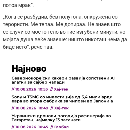
потоа мрак“.
„Кога се разбудив, бев полугола, опкружена со
терористи. Ме тепаа. Ме допираа. Не знаев што
се случи со моето тело во тие изгубени минути, но
мојата душа веќе знаеше: ништо никогаш нема да
биде исто“, рече таа.
Најново
Севернокорејски хакери развија сопствени AI
алатки за сајбер напади
//
10.08.2026
10:53
//
Хај-тек
Sony и TSMC со инвестиција од 5,4 милијарди
евра во втора фабрика за чипови во Јапонија
//
10.08.2026
10:49
//
Хај-тек
Украински дронови погодија рафинерија во
Татарстан, најмалку 13 загинати
//
10.08.2026
10:45
//
Глобал