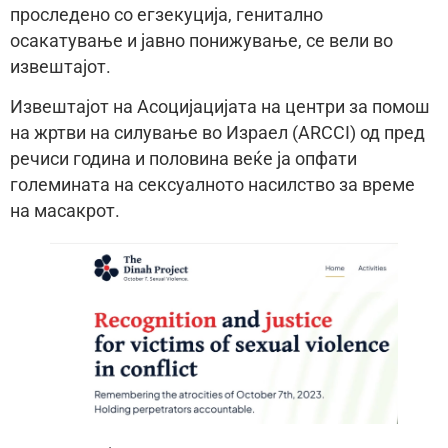
проследено со егзекуција, генитално
осакатување и јавно понижување, се вели во
извештајот.
Извештајот на Асоцијацијата на центри за помош
на жртви на силување во Израел (ARCCI) од пред
речиси година и половина веќе ја опфати
големината на сексуалното насилство за време
на масакрот.