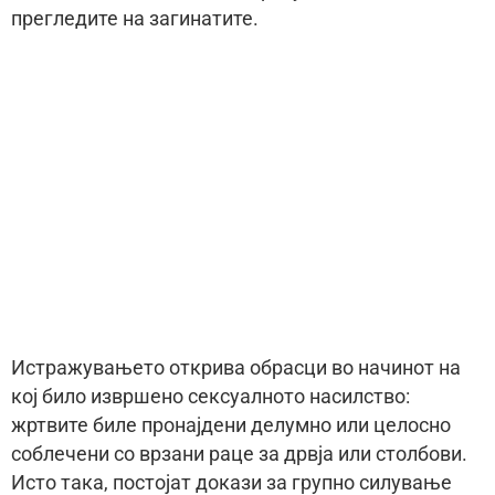
прегледите на загинатите.
Истражувањето открива обрасци во начинот на
кој било извршено сексуалното насилство:
жртвите биле пронајдени делумно или целосно
соблечени со врзани раце за дрвја или столбови.
Исто така, постојат докази за групно силување