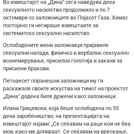
Во извештајот на „Дина“ сега наведува дека
сексуалното насилство продолжило и по 7
октомври со заложниците во Појасот Газа. Хамас
постојано ги негираше извештаите за
систематско сексуално насилство.
Ослободените жени заложници пријавиле
сексуални напади, физичко и вербално сексуално
вознемирување, присилна голотија и закани за
присилни бракови.
Петнаесет поранешни заложници му ги
раскажале своите искуства на тимот на проектот
„Дина“ додека биле држени како заложници.
Илана Грицевски, која беше ослободена по 55
дена заробеништво, на презентацијата на
извештајот изјави: „Се сеќавам на раце кои не беа
мои, како ме допираат. Се сеќавам на врескање,