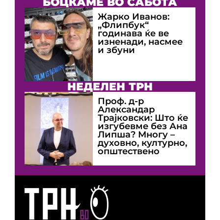
БОЦКАМЕ ВО САБОТА
Жарко Иванов:
„Флипбук“
годинава ќе ве
изненади, насмее
и збуни
НЕДЕЛЕН ТРН
Проф. д-р
Александар
Трајковски: Што ќе
изгубевме без Ана
Липша? Многу –
духовно, културно,
општествено