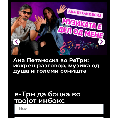
Ана Петаноска во РеТрн:
Ри
искрен разговор, музика од
го
душа и големи соништа
За
и 
е-Трн да боцка во
твојот инбокс