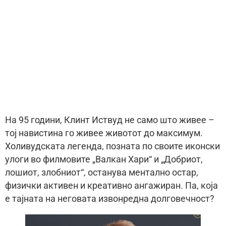
На 95 години, Клинт Иствуд не само што живее –
тој навистина го живее животот до максимум.
Холивудската легенда, позната по своите иконски
улоги во филмовите „Валкан Хари“ и „Добриот,
лошиот, злобниот“, останува ментално остар,
физички активен и креативно ангажиран. Па, која
е тајната на неговата извонредна долговечност?