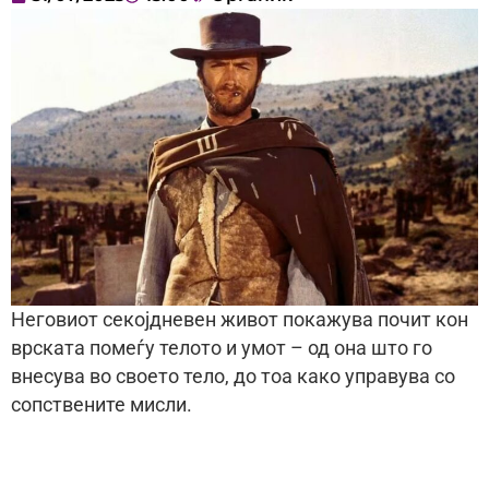
Неговиот секојдневен живот покажува почит кон
врската помеѓу телото и умот – од она што го
внесува во своето тело, до тоа како управува со
сопствените мисли.