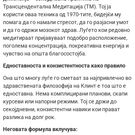
Трансцендентална Медитација (ТМ). Тој ја
користи оваа техника од 1970-тите, бидејќи му
помага да го намали стресот, да го разјасни умот
и да го одржи мозокот здрав. Луѓето кои редовно
медитираат пријавуваат подобро расположение,
поголема концентрација, покреативна енергија и
чувство на општа благосостојба.
Едноставноста и конзистентноста како правило
Она што многу луѓе го сметаат за најпривлечно во
здравствената филозофија на Клинт е тоа што е
едноставна. Нема комплицирани планови, скапи
курсеви или напорни режими. Тој се држи до
секојдневни, конзистентни навики кои прават
разлика на долг рок.
Неговата формула вклучува: