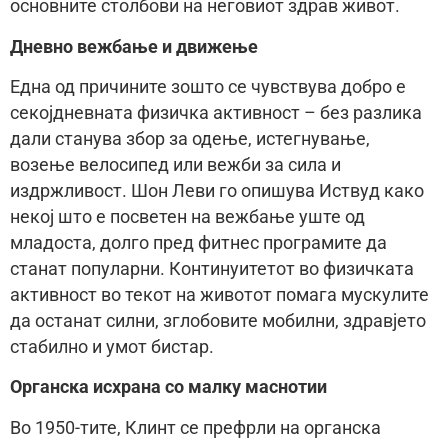
основните столбови на неговиот здрав живот.
Дневно вежбање и движење
Една од причините зошто се чувствува добро е
секојдневната физичка активност – без разлика
дали станува збор за одење, истегнување,
возење велосипед или вежби за сила и
издржливост. Шон Леви го опишува Иствуд како
некој што е посветен на вежбање уште од
младоста, долго пред фитнес програмите да
станат популарни. Континуитетот во физичката
активност во текот на животот помага мускулите
да останат силни, зглобовите мобилни, здравјето
стабилно и умот бистар.
Органска исхрана со малку маснотии
Во 1950-тите, Клинт се префрли на органска