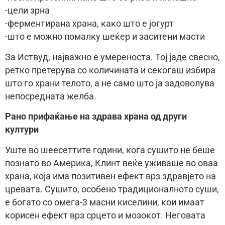
-цели зрна
-ферментирана храна, како што е јогурт
-што е можно помалку шеќер и заситени масти
За Иствуд, најважно е умереноста. Тој јаде свесно,
ретко претерува со количината и секогаш избира
што го храни телото, а не само што ја задоволува
непосредната желба.
Рано прифаќање на здрава храна од други
култури
Уште во шеесеттите години, кога сушито не беше
познато во Америка, Клинт веќе уживаше во оваа
храна, која има позитивен ефект врз здравјето на
цревата. Сушито, особено традиционалното суши,
е богато со омега-3 масни киселини, кои имаат
корисен ефект врз срцето и мозокот. Неговата