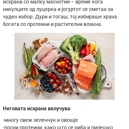
исхрана со малку маснотии – време кога
никулците од луцерка и јогуртот се сметаа за
чуден избор. Дури и тогаш, тој избираше храна
богата со протеини и растителни влакна.
Неговата исхрана вклучува
:
-многу свеж зеленчук и овошје
-посни протеини, како што се риба и пилешко