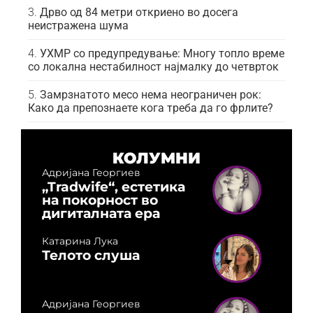
Дрво од 84 метри откриено во досега
неистражена шума
УХМР со предупредување: Многу топло време
со локална нестабилност најмалку до четврток
Замрзнатото месо нема неограничен рок:
Како да препознаете кога треба да го фрлите?
КОЛУМНИ
Адријана Георгиев
„Tradwife“, естетика
на покорност во
дигиталната ера
Катарина Лука
Телото слуша
Адријана Георгиев