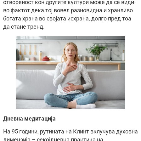
отвореност кон другите култури може да се види
во фактот дека тој вовел разновидна и хранливо
богата храна во својата исхрана, долго пред тоа
да стане тренд.
Дневна медитација
На 95 години, рутината на Клинт вклучува духовна
димензија – секојдневна практика на