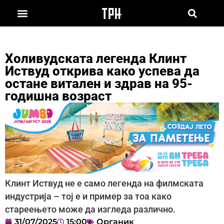
Холивудската легенда Клинт
Иствуд открива како успева да
остане витален и здрав на 95-
годишна возраст
Клинт Иствуд не е само легенда на филмската
индустрија – тој е и пример за тоа како
стареењето може да изгледа различно.
31/07/2025
15:00
Органик