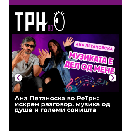
Ана Петаноска во РеТрн:
Ри
искрен разговор, музика од
го
душа и големи соништа
За
и 