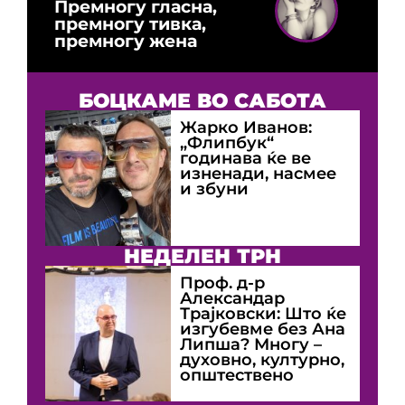
Премногу гласна,
премногу тивка,
премногу жена
БОЦКАМЕ ВО САБОТА
Жарко Иванов:
„Флипбук“
годинава ќе ве
изненади, насмее
и збуни
НЕДЕЛЕН ТРН
Проф. д-р
Александар
Трајковски: Што ќе
изгубевме без Ана
Липша? Многу –
духовно, културно,
општествено