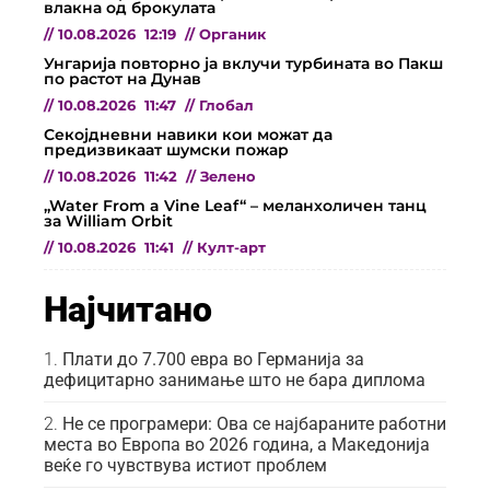
влакна од брокулата
//
10.08.2026
12:19
//
Органик
Унгарија повторно ја вклучи турбината во Пакш
по растот на Дунав
//
10.08.2026
11:47
//
Глобал
Секојдневни навики кои можат да
предизвикаат шумски пожар
//
10.08.2026
11:42
//
Зелено
„Water From a Vine Leaf“ – меланхоличен танц
за William Orbit
//
10.08.2026
11:41
//
Култ-арт
Најчитано
Плати до 7.700 евра во Германија за
дефицитарно занимање што не бара диплома
Не се програмери: Ова се најбараните работни
места во Европа во 2026 година, а Македонија
веќе го чувствува истиот проблем