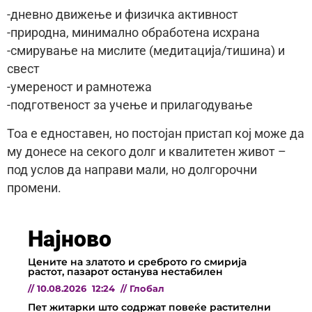
-дневно движење и физичка активност
-природна, минимално обработена исхрана
-смирување на мислите (медитација/тишина) и
свест
-умереност и рамнотежа
-подготвеност за учење и прилагодување
Тоа е едноставен, но постојан пристап кој може да
му донесе на секого долг и квалитетен живот –
под услов да направи мали, но долгорочни
промени.
Најново
Цените на златото и среброто го смирија
растот, пазарот останува нестабилен
//
10.08.2026
12:24
//
Глобал
Пет житарки што содржат повеќе растителни