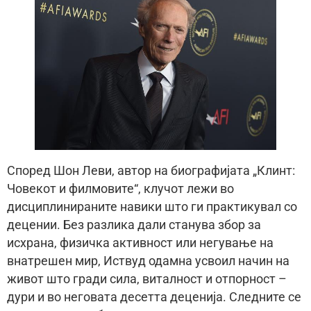
Според Шон Леви, автор на биографијата „Клинт:
Човекот и филмовите“, клучот лежи во
дисциплинираните навики што ги практикувал со
децении. Без разлика дали станува збор за
исхрана, физичка активност или негување на
внатрешен мир, Иствуд одамна усвоил начин на
живот што гради сила, виталност и отпорност –
дури и во неговата десетта деценија. Следните се