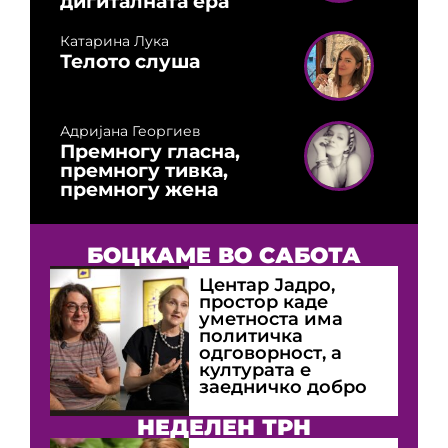
дигиталната ера
Катарина Лука
Телото слуша
Адријана Георгиев
Премногу гласна,
премногу тивка,
премногу жена
БОЦКАМЕ ВО САБОТА
Центар Јадро,
простор каде
уметноста има
политичка
одговорност, а
културата е
заедничко добро
НЕДЕЛЕН ТРН