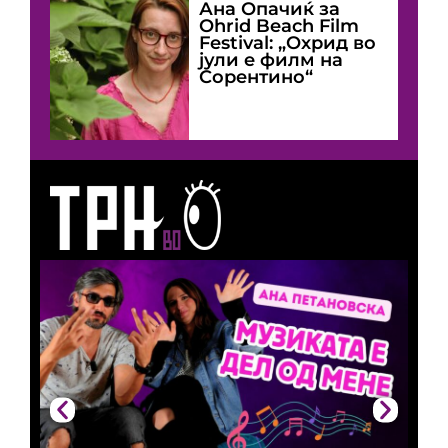
Ана Опачиќ за
Оhrid Beach Film
Festival: „Охрид во
јули е филм на
Сорентино“