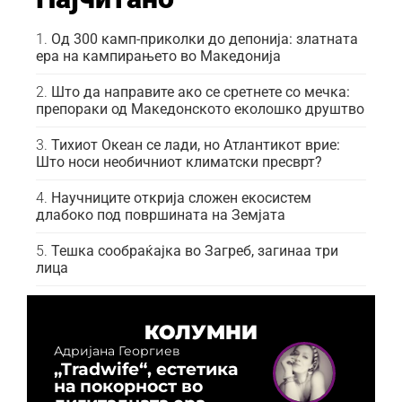
Од 300 камп-приколки до депонија: златната
ера на кампирањето во Македонија
Што да направите ако се сретнете со мечка:
препораки од Македонското еколошко друштво
Тихиот Океан се лади, но Атлантикот врие:
Што носи необичниот климатски пресврт?
Научниците открија сложен екосистем
длабоко под површината на Земјата
Тешка сообраќајка во Загреб, загинаа три
лица
КОЛУМНИ
Адријана Георгиев
„Tradwife“, естетика
на покорност во