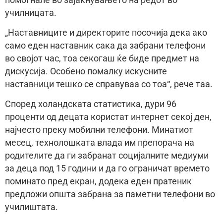
училницата.
„Наставниците и директорите посочија дека ако
само еден наставник сака да забрани телефони
во својот час, тоа секогаш ќе биде предмет на
дискусија. Особено помалку искусните
наставници тешко се справуваа со тоа“, рече таа.
Според холандската статистика, дури 96
проценти од децата користат интернет секој ден,
најчесто преку мобилни телефони. Минатиот
месец, технолошката влада им препорача на
родителите да ги забранат социјалните медиуми
за деца под 15 години и да го ограничат времето
поминато пред екран, додека еден пратеник
предложи општа забрана за паметни телефони во
училиштата.