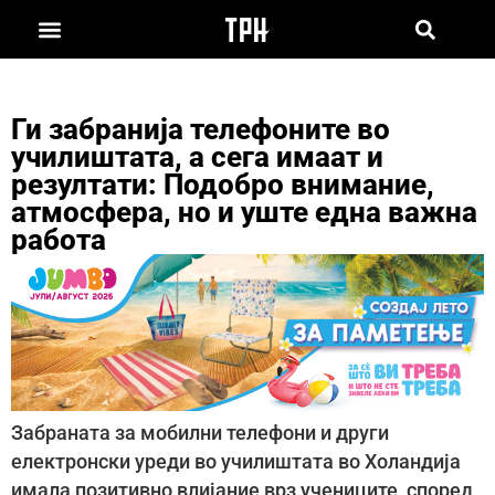
Ги забранија телефоните во
училиштата, а сега имаат и
резултати: Подобро внимание,
атмосфера, но и уште една важна
работа
Забраната за мобилни телефони и други
електронски уреди во училиштата во Холандија
имала позитивно влијание врз учениците, според