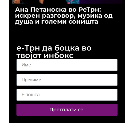
Ана Петаноска во РеТрн:
Ри
искрен разговор, музика од
го
душа и големи соништа
За
и 
е-Трн да боцка во
твојот инбокс
Претплати се!