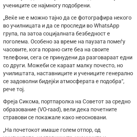
учениците се најмногу подобрени.
„Веќе не е можно тајно да се фотографира некого
во училницата и да се проследи во WhatsApp
група, па затоа социјалната безбедност е
поголема. Особено за време на паузата помеѓу
часовите, кога порано сите беа на своите
телефони, сега се принудени да разговараат едни
со други. Можеби се караат малку почесто, но
училиштата, наставниците и учениците генерално
се задоволни бидејќи атмосферата е подобра“,
рече тој.
Фреја Сиксма, портпаролка на Советот за средно
образование (VO-raad), вели дека почетните
стравови се покажале како неосновани.
„На почетокот имаше голем отпор, од