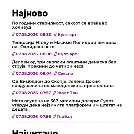
Најново
По години стерилност, сексот се враќа во
Холивуд
//
07.08.2026
08:30
//
Култ-арт
Теодосија Нтоку и Масимо Полидори вечерва
на „Охридско лето“
//
07.08.2026
08:08
//
Култ-арт
Делови од три скопски општини денеска без
струја, прекини до четири часа
//
07.08.2026
08:04
//
Свесно
Од Вимблдон до Скопје: Јелена Докиќ
воодушевена од македонската престолнина
//
07.08.2026
07:57
//
Жолт Трн
Мета осудена на 567 милиони долари: Судот
утврди дека нејзините платформи им штетат на
децата
//
07.08.2026
07:56
//
Глобал
Најчитано