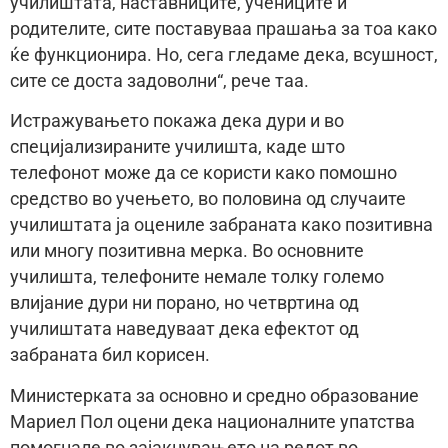
училиштата, наставниците, учениците и
родителите, сите поставуваа прашања за тоа како
ќе функционира. Но, сега гледаме дека, всушност,
сите се доста задоволни“, рече таа.
Истражувањето покажа дека дури и во
специјализираните училишта, каде што
телефонот може да се користи како помошно
средство во учењето, во половина од случаите
училиштата ја оцениле забраната како позитивна
или многу позитивна мерка. Во основните
училишта, телефоните немале толку големо
влијание дури ни порано, но четвртина од
училиштата наведуваат дека ефектот од
забраната бил корисен.
Министерката за основно и средно образование
Мариел Пол оцени дека националните упатства
помогнале во зајакнувањето на редот во