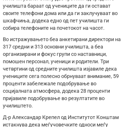
училишта бараат од учениците да ги остават
своите телефони дома или да ги заклучуваат во
шкафчиња, додека едно од пет училишта ги
собира телефоните на почетокот на часот.
Во истражувањето беа анкетирани директори на
317 средни и 313 основни училишта, а беа
организирани и фокус групи со наставници,
помошен персонал, ученици и родители. Три
четвртини од средните училишта изјавиле дека
учениците сега полесно обрнуваат внимание, 59
проценти забележале подобрување во
социјалната атмосфера, додека 28 проценти
пријавиле подобрување во резултатите во
училиштето.
Д-р Александар Крепел од Институтот Конштам
истакнува дека меѓучовечките односи меѓу