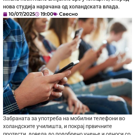
нова студија нарачана од холандската влада.
10/07/2025
19:00
Свесно
Забраната за употреба на мобилни телефони во
холандските училишта, и покрај првичните
протести, довела до подобрено учење и односи со