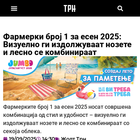
Фармерки број 1 за есен 2025:
Визуелно ги издолжуваат нозете
и лесно се комбинираат
Фармерките број 1 за есен 2025 носат совршена
комбинација од стил и удобност – визуелно ги
издолжуваат нозете и лесно се комбинираат со
секоја облека.
19/09/2025
14:30
Жолт Трн