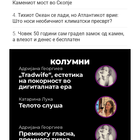
Камениот мост во Скопје
Тихиот Океан се лади, но Атлантикот врие:
Што носи необичниот климатски пресврт?
Човек 50 години сам градел замок од камен,
а влезот и денес е бесплатен
КОЛУМНИ
Адријана Георгиев
„Tradwife“, естетика
на покорност во
дигиталната ера
Катарина Лука
Телото слуша
Адријана Георгиев
Премногу гласна,
премногу тивка,