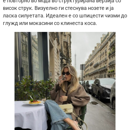
е повторно во мода во структурирана верзија со
висок струк. Визуелно ги стеснува нозете и ја
ласка силуетата. Идеален е со шпицести чизми до
глужд или мокасини со клинеста коса.