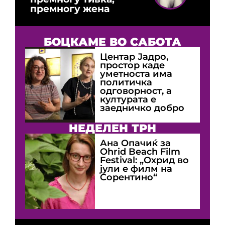
премногу жена
БОЦКАМЕ ВО САБОТА
Центар Јадро,
простор каде
уметноста има
политичка
одговорност, а
културата е
заедничко добро
НЕДЕЛЕН ТРН
Ана Опачиќ за
Оhrid Beach Film
Festival: „Охрид во
јули е филм на
Сорентино“