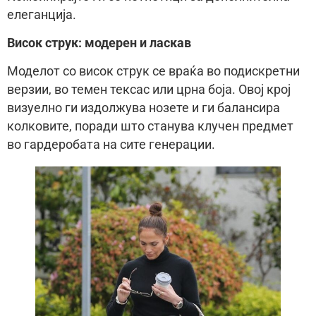
елеганција.
Висок струк: модерен и ласкав
Моделот со висок струк се враќа во подискретни
верзии, во темен тексас или црна боја. Овој крој
визуелно ги издолжува нозете и ги балансира
колковите, поради што станува клучен предмет
во гардеробата на сите генерации.