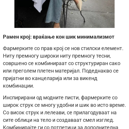
Рамен крој: враќање кон шик минимализмот
Фармерките со прав крој се нов стилски елемент.
Ниту премногу широки ниту премногу тесни,
совршено се комбинираат со структуриран сако
или преголем плетен материјал. Подеднакво се
пријатни во канцеларија или за викенд
комбинации.
Инспирирани од модните писти, фармерките со
широк струк се многу удобни и шик во исто време.
Со висок струк и лелеави, се прилагодуваат на
сите облици на тело и создаваат смел изглед.
Комбинирајте ги со потпетици за дополнителна