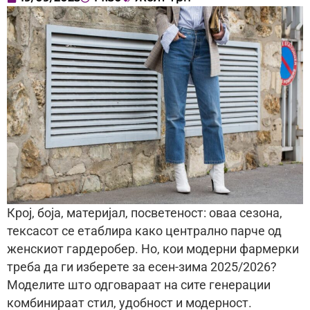
Крој, боја, материјал, посветеност: оваа сезона,
тексасот се етаблира како централно парче од
женскиот гардеробер. Но, кои модерни фармерки
треба да ги изберете за есен-зима 2025/2026?
Моделите што одговараат на сите генерации
комбинираат стил, удобност и модерност.