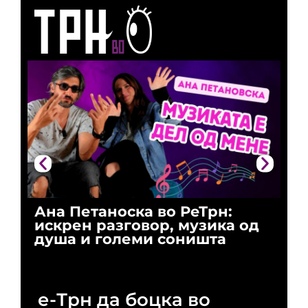
Ана Петаноска во РеТрн:
Ри
искрен разговор, музика од
го
душа и големи соништа
За
и 
е-Трн да боцка во