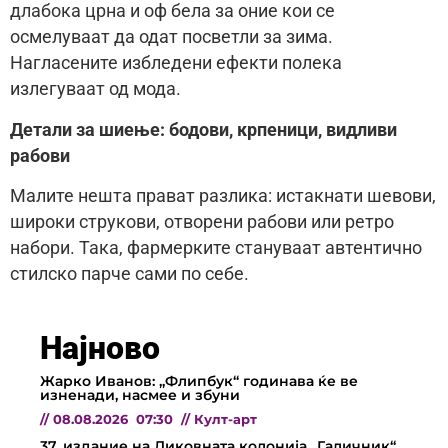
длабока црна и оф бела за оние кои се
осмелуваат да одат посветли за зима.
Нагласените избледени ефекти полека
излегуваат од мода.
Детали за шиење: бодови, крпеници, видливи
рабови
Малите нешта прават разлика: истакнати шевови,
широки струкови, отворени рабови или ретро
набори. Така, фармерките стануваат автентично
стилско парче сами по себе.
Најново
Жарко Иванов: „Флипбук“ годинава ќе ве
изненади, насмее и збуни
//
08.08.2026
07:30
//
Култ-арт
37. издание на Ликовната колонија „Галичник“