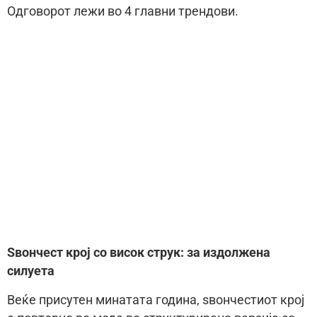
Одговорот лежи во 4 главни трендови.
Ѕвончест крој со висок струк: за издолжена
силуета
Веќе присутен минатата година, ѕвончестиот крој