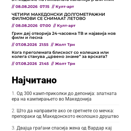
//
08.08.2026
07:15
//
Култ-арт
ЧЕТИРИ МАКЕДОНСКИ ДОЛГОМЕТРАЖНИ
ФИЛМОВИ СЕ СНИМААТ ЛЕТОВО
//
08.08.2026
07:00
//
Култ-арт
Грин деј отворија 24-часовна ТВ и најавија нов
филм и песна
//
07.08.2026
21:55
//
Жолт Трн
Кога преголемата блискост со колешка или
колега станува „црвено знаме“ за врската?
//
07.08.2026
21:45
//
Жолт Трн
Најчитано
Од 300 камп-приколки до депонија: златната
ера на кампирањето во Македонија
Што да направите ако се сретнете со мечка:
препораки од Македонското еколошко друштво
Двајца граѓани спасија жена од Вардар кај