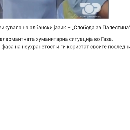
икувала на албански јазик – „Слобода за Палестина“
 алармантната хуманитарна ситуација во Газа,
 фаза на неухранетост и ги користат своите последн