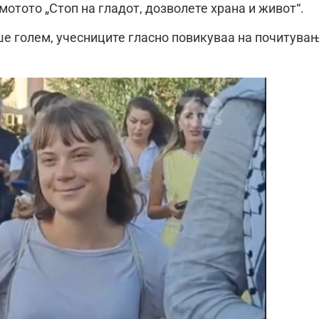
мотото „Стоп на гладот, дозволете храна и живот“.
еше голем, учесниците гласно повикуваа на почитува