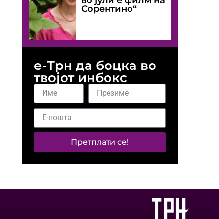
во јули е филм на
Сорентино“
е-Трн да боцка во
твојот инбокс
Претплати се!