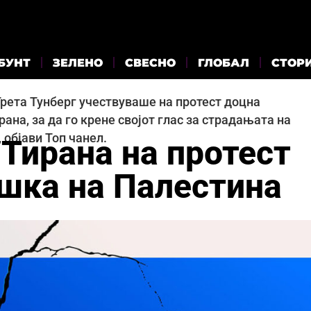
БУНТ
ЗЕЛЕНО
СВЕСНО
ГЛОБАЛ
СТОР
рета Тунберг учествуваше на протест доцна
ана, за да го крене својот глас за страдањата на
 објави Топ чанел.
 Тирана на протест
ршка на Палестина