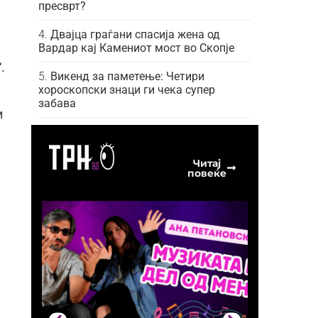
пресврт?
Двајца граѓани спасија жена од
Вардар кај Камениот мост во Скопје
.
Викенд за паметење: Четири
хороскопски знаци ги чека супер
забава
и
Читај
повеќе