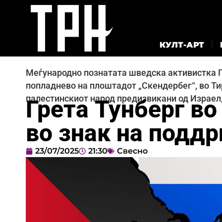
КУЛТ-АРТ
Меѓународно познатата шведска активистка Г
попладнево на плоштадот „Скендербег“, во Тир
палестинскиот народ предизвикани од Израел,
Грета Тунберг во
во знак на подд
23/07/2025
21:30
Свесно