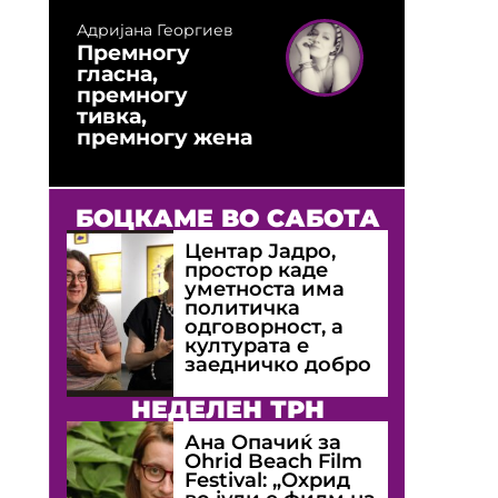
Адријана Георгиев
Премногу
гласна,
премногу
тивка,
премногу жена
БОЦКАМЕ ВО САБОТА
Центар Јадро,
простор каде
уметноста има
политичка
одговорност, а
културата е
заедничко добро
НЕДЕЛЕН ТРН
Ана Опачиќ за
Оhrid Beach Film
Festival: „Охрид