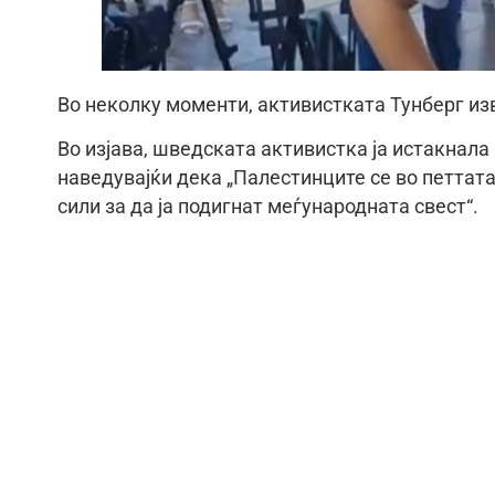
Во неколку моменти, активистката Тунберг изв
Во изјава, шведската активистка ја истакнала
наведувајќи дека „Палестинците се во петтата
сили за да ја подигнат меѓународната свест“.