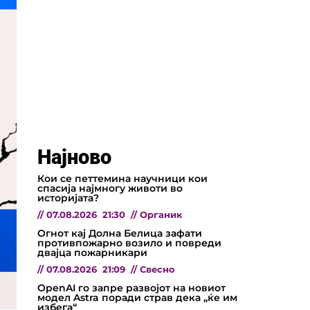
Најново
Кои се петтемина научници кои
спасија најмногу животи во
историјата?
//
07.08.2026
21:30
//
Органик
Огнот кај Долна Белица зафати
противпожарно возило и повреди
двајца пожарникари
//
07.08.2026
21:09
//
Свесно
OpenAI го запре развојот на новиот
модел Astra поради страв дека „ќе им
избега“