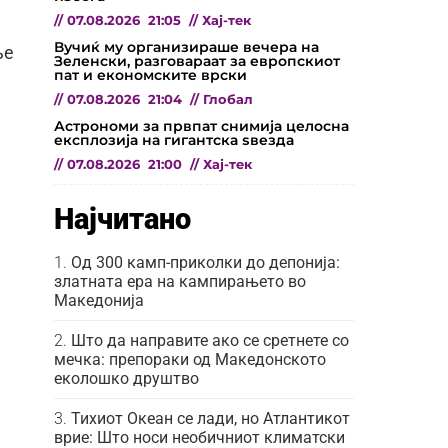
//
07.08.2026
21:05
//
Хај-тек
Вучиќ му организираше вечера на
ње
Зеленски, разговараат за европскиот
пат и економските врски
//
07.08.2026
21:04
//
Глобал
Астрономи за првпат снимија целосна
експлозија на гигантска ѕвезда
//
07.08.2026
21:00
//
Хај-тек
Најчитано
Од 300 камп-приколки до депонија:
златната ера на кампирањето во
Македонија
Што да направите ако се сретнете со
мечка: препораки од Македонското
еколошко друштво
Тихиот Океан се лади, но Атлантикот
врие: Што носи необичниот климатски