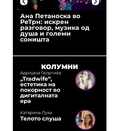
Ана Петаноска во
Ристо 
РеТрн: искрен
(Арханг
разговор, музика од
години
душа и големи
студио:
соништа
музика,
оловни
КОЛУМНИ
Адријана Георгиев
„Tradwife“,
естетика на
покорност во
дигиталната
ера
Катарина Лука
Телото слуша