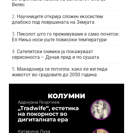
Велес
Научниците открија сложен екосистем
длабоко под површината на Земјата
Пеколот што го преживуваме е само почеток:
Ел Нињо носи уште повисоки температури
Сателитски снимки ја покажуваат
сериозноста – Дунав пред и по сушата
Македонија се потопла: како ќе изгледа
животот во градовите до 2050 година
КОЛУМНИ
Адријана Георгиев
„Tradwife“, естетика
на покорност во
дигиталната ера
Катарина Лука