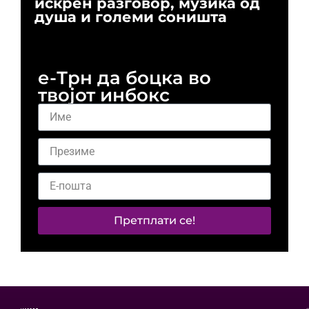
искрен разговор, музика од
го
душа и големи соништа
За
и 
е-Трн да боцка во
твојот инбокс
Претплати се!