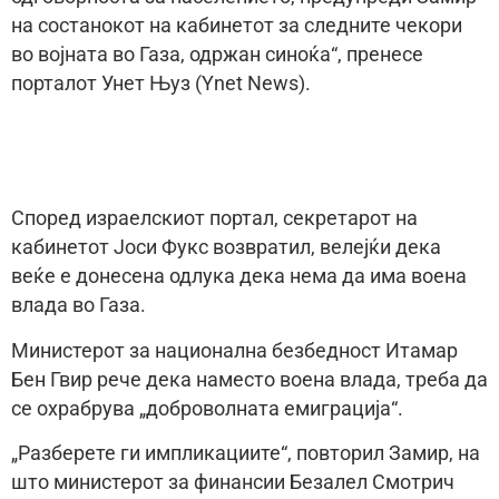
на состанокот на кабинетот за следните чекори
во војната во Газа, одржан синоќа“, пренесе
порталот Унет Њуз (Ynet News).
Според израелскиот портал, секретарот на
кабинетот Јоси Фукс возвратил, велејќи дека
веќе е донесена одлука дека нема да има воена
влада во Газа.
Министерот за национална безбедност Итамар
Бен Гвир рече дека наместо воена влада, треба да
се охрабрува „доброволната емиграција“.
„Разберете ги импликациите“, повторил Замир, на
што министерот за финансии Безалел Смотрич