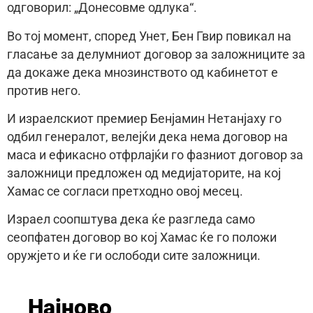
одговорил: „Донесовме одлука“.
Во тој момент, според Унет, Бен Гвир повикал на
гласање за делумниот договор за заложниците за
да докаже дека мнозинството од кабинетот е
против него.
И израелскиот премиер Бенјамин Нетанјаху го
одбил генералот, велејќи дека нема договор на
маса и ефикасно отфрлајќи го фазниот договор за
заложници предложен од медијаторите, на кој
Хамас се согласи претходно овој месец.
Израел соопштува дека ќе разгледа само
сеопфатен договор во кој Хамас ќе го положи
оружјето и ќе ги ослободи сите заложници.
Најново