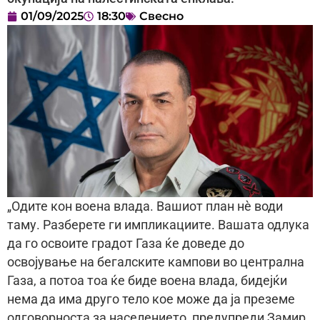
01/09/2025
18:30
Свесно
„Одите кон воена влада. Вашиот план нè води
таму. Разберете ги импликациите. Вашата одлука
да го освоите градот Газа ќе доведе до
освојување на бегалските кампови во централна
Газа, а потоа тоа ќе биде воена влада, бидејќи
нема да има друго тело кое може да ја преземе
одговорноста за населението, предупреди Замир