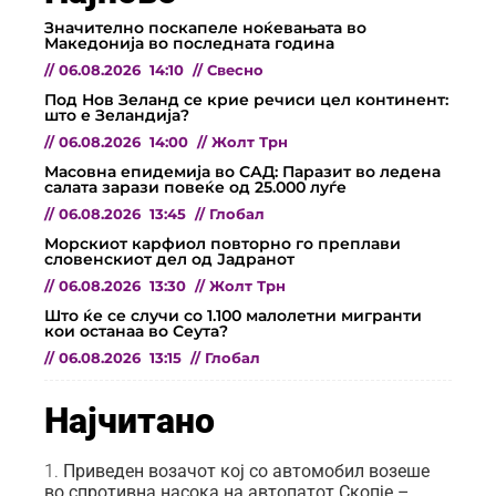
Значително поскапеле ноќевањата во
Македонија во последната година
//
06.08.2026
14:10
//
Свесно
Под Нов Зеланд се крие речиси цел континент:
што е Зеландија?
//
06.08.2026
14:00
//
Жолт Трн
Масовна епидемија во САД: Паразит во ледена
салата зарази повеќе од 25.000 луѓе
//
06.08.2026
13:45
//
Глобал
Морскиот карфиол повторно го преплави
словенскиот дел од Јадранот
//
06.08.2026
13:30
//
Жолт Трн
Што ќе се случи со 1.100 малолетни мигранти
кои останаа во Сеута?
//
06.08.2026
13:15
//
Глобал
Најчитано
Приведен возачот кој со автомобил возеше
во спротивна насока на автопатот Скопје –