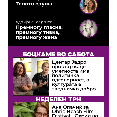
Телото слуша
Адријана Георгиев
Премногу гласна,
премногу тивка,
премногу жена
БОЦКАМЕ ВО САБОТА
Центар Јадро,
простор каде
уметноста има
политичка
одговорност, а
културата е
заедничко добро
НЕДЕЛЕН ТРН
Ана Опачиќ за
Оhrid Beach Film
Festival: „Охрид во