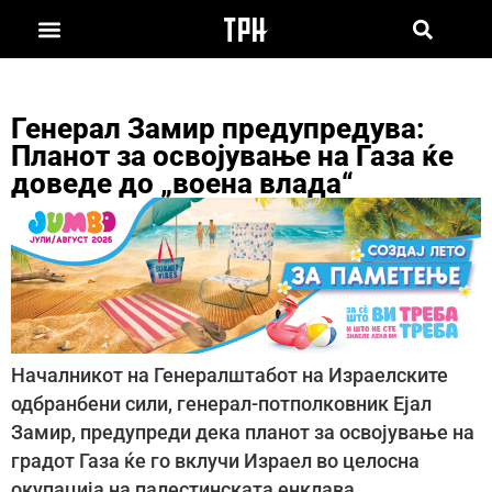
Генерал Замир предупредува:
Планот за освојување на Газа ќе
доведе до „воена влада“
Началникот на Генералштабот на Израелските
одбранбени сили, генерал-потполковник Ејал
Замир, предупреди дека планот за освојување на
градот Газа ќе го вклучи Израел во целосна
окупација на палестинската енклава.