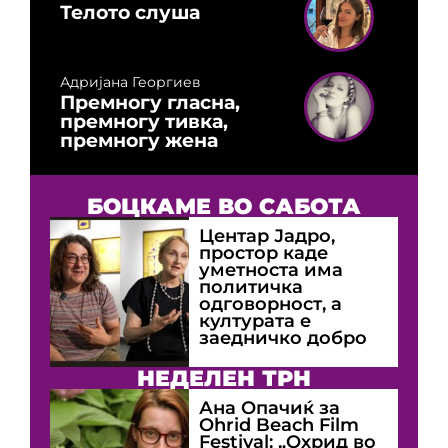
Телото слуша
Адријана Георгиев
Премногу гласна,
премногу тивка,
премногу жена
БОЦКАМЕ ВО САБОТА
Центар Јадро,
простор каде
уметноста има
политичка
одговорност, а
културата е
заедничко добро
НЕДЕЛЕН ТРН
Ана Опачиќ за
Оhrid Beach Film
Festival: „Охрид во