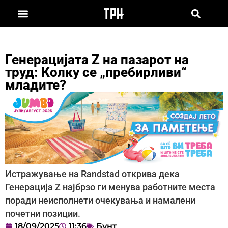
Генерацијата Z на пазарот на
труд: Колку се „пребирливи“
младите?
Истражување на Randstad открива дека
Генерација Z најбрзо ги менува работните места
поради неисполнети очекувања и намалени
почетни позиции.
18/09/2025
11:36
Бунт