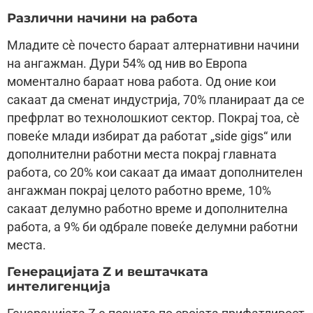
Различни начини на работа
Младите сѐ почесто бараат алтернативни начини
на ангажман. Дури 54% од нив во Европа
моментално бараат нова работа. Од оние кои
сакаат да сменат индустрија, 70% планираат да се
префрлат во технолошкиот сектор. Покрај тоа, сѐ
повеќе млади избират да работат „side gigs“ или
дополнителни работни места покрај главната
работа, со 20% кои сакаат да имаат дополнителен
ангажман покрај целото работно време, 10%
сакаат делумно работно време и дополнителна
работа, а 9% би одбрале повеќе делумни работни
места.
Генерацијата Z и вештачката
интелигенција