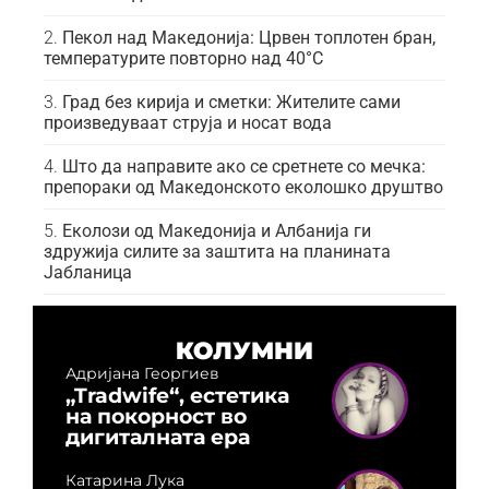
Пекол над Македонија: Црвен топлотен бран,
температурите повторно над 40°C
Град без кирија и сметки: Жителите сами
произведуваат струја и носат вода
Што да направите ако се сретнете со мечка:
препораки од Македонското еколошко друштво
Еколози од Македонија и Албанија ги
здружија силите за заштита на планината
Јабланица
КОЛУМНИ
Адријана Георгиев
„Tradwife“, естетика
на покорност во
дигиталната ера
Катарина Лука