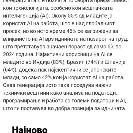
Генерацијата Z е позната по својата прифатливост
кон технологијата, особено кон вештачката
интелигенција (AI). Околу 55% од младите ја
користат AI на работа, што е над глобалниот
просек, но во исто време 46% се загрижени за
влијанието на AI врз иднината на пазарот на труд,
што претставува значаен пораст од само 6% во
2024 година. Најактивни корисници на AI се
младите во Индија (83%), Бразил (74%) и Шпанија
(64%), додека пак најскептични се јапонските
млади, со само 42% кои ја користат AI на работа.
Оваа генерација исто така поседува важни
технички вештини како анализа на податоци,
програмирање и работа со големи податоци и AI,
што ги поставува во добра позиција за иднината.
Најново