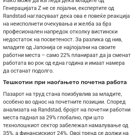
Иако може да изгледа дека младите од
Генерацијата Z не се лојални, експертите од
Randstad нагласуваат дека ова е повеќе реакција
на неисполнети очекувања и желба за брз
професионален напредок отколку вистински
недостаток на посветеност. За разлика од нив,
младите од Јапонија се најлојални на своите
работни места – само 22% планираат да ја сменат
работата во рок од една година и имаат намера
да останат подолго.
Тешкотии при наоѓањето почетна работа
Пазарот на труд стана поизбувлив за младите,
особено во однос на почетните позиции. Според
анализата на Randstad, бројот на почетни работни
места паднал за 29% глобално, при што
технолошкиот сектор забележал намалување од
35%, а финансискиот 24%. Овој тренд се должи на