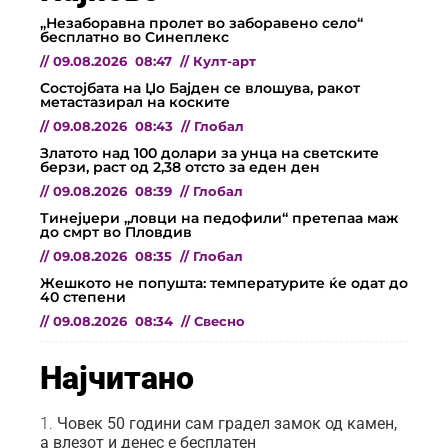
„Незаборавна пролет во заборавено село“
бесплатно во Синеплекс
//
09.08.2026
08:47
//
Култ-арт
Состојбата на Џо Бајден се влошува, ракот
метастазирал на коските
//
09.08.2026
08:43
//
Глобал
Златото над 100 долари за унца на светските
берзи, раст од 2,38 отсто за еден ден
//
09.08.2026
08:39
//
Глобал
Тинејџери „ловци на педофили“ претепаа маж
до смрт во Пловдив
//
09.08.2026
08:35
//
Глобал
Жeшкото не попушта: температурите ќе одат до
40 степени
//
09.08.2026
08:34
//
Свесно
Најчитано
Човек 50 години сам градел замок од камен,
а влезот и денес е бесплатен