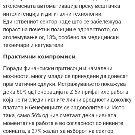
зголемената автоматизација преку вештачка
интелигенција и дигитални технологии.
Единствениот сектор каде што се забележува
пораст на почетни позиции е здравството, со
зголемување од 13%, особено за медицински
техничари и негуватели.
Практични компромиси
Поради финансиски притисоци и намалени
можности, многу млади се принудени да донесат
прагматични одлуки. Истражувањето покажува
дека 60% од Генерацијата Z би прифатиле работа
која не ги следи нивните лични вредности доколку
платата и бенефициите се задоволителни. Исто
така, само 56% од нив сметаат дека нивната
моментална работа е во согласност со нивните
соништа, а 37% жалат за изборот на сектор.