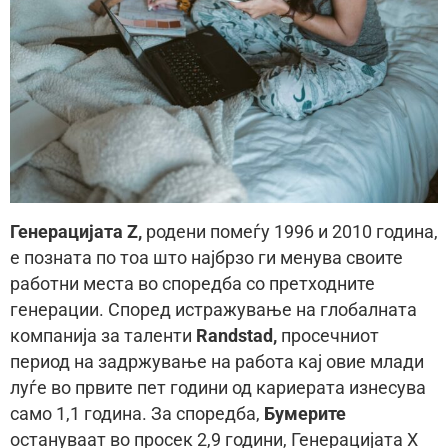
Генерацијата Z,
родени помеѓу 1996 и 2010 година,
е позната по тоа што најбрзо ги менува своите
работни места во споредба со претходните
генерации. Според истражување на глобалната
компанија за таленти
Randstad,
просечниот
период на задржување на работа кај овие млади
луѓе во првите пет години од кариерата изнесува
само 1,1 година. За споредба,
Бумерите
остануваат во просек 2,9 години, Генерацијата X