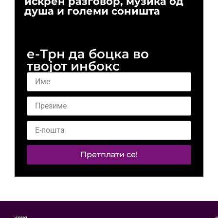
искрен разговор, музика од
го
душа и големи соништа
За
и 
е-Трн да боцка во
твојот инбокс
Претплати се!