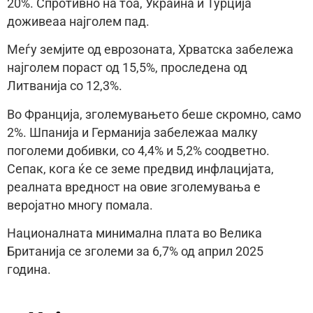
20%. Спротивно на тоа, Украина и Турција
доживеаа најголем пад.
Меѓу земјите од еврозоната, Хрватска забележа
најголем пораст од 15,5%, проследена од
Литванија со 12,3%.
Во Франција, зголемувањето беше скромно, само
2%. Шпанија и Германија забележаа малку
поголеми добивки, со 4,4% и 5,2% соодветно.
Сепак, кога ќе се земе предвид инфлацијата,
реалната вредност на овие зголемувања е
веројатно многу помала.
Националната минимална плата во Велика
Британија се зголеми за 6,7% од април 2025
година.