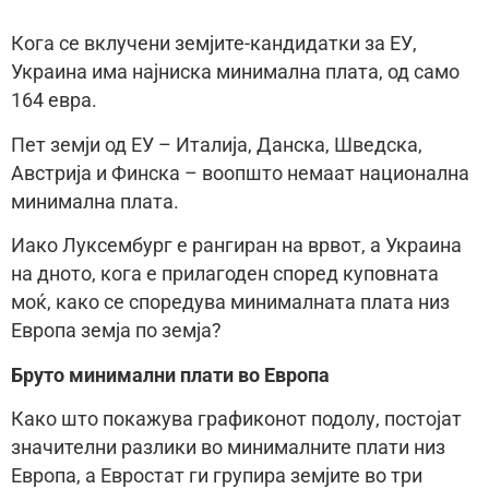
Кога се вклучени земјите-кандидатки за ЕУ,
Украина има најниска минимална плата, од само
164 евра.
Пет земји од ЕУ – Италија, Данска, Шведска,
Австрија и Финска – воопшто немаат национална
минимална плата.
Иако Луксембург е рангиран на врвот, а Украина
на дното, кога е прилагоден според куповната
моќ, како се споредува минималната плата низ
Европа земја по земја?
Бруто минимални плати во Европа
Како што покажува графиконот подолу, постојат
значителни разлики во минималните плати низ
Европа, а Евростат ги групира земјите во три