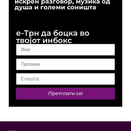
искрен разговор, музика од
го
душа и големи соништа
За
и 
е-Трн да боцка во
твојот инбокс
Претплати се!