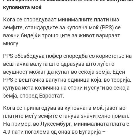
куповната моќ
Кога се споредуваат минималните плати низ
земјите, стандардите за куповна моќ (PPS) се
важни бидејќи трошоците за живот варираат
многу
PPS обезбедува пофер споредба со користење на
вештачка валута што одразува што луѓето
всушност можат да купат во секоја земја. Еден
PPS е вештачка валутна единица која, во теорија,
купува иста количина на стоки и услуги во секоја
земја, според Евростат.
Кога се прилагодува за куповната моќ, јазот во
платите меѓу земјите станува значително помал.
На пример, во Луксембург, минималната плата е
4,9 пати поголема од онаа во Бугарија –