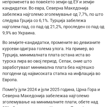
непроменета во повеќето земји од ЕУ и земји-
кандидатки. Во евра, Северна Македонија
забележа најголемо зголемување од 7,7%, по што
следува Грција со 6,1%. Турција забележа
најголем пад, со пад од 21,2%, проследен со пад од
9,9% во Украина.
Во земјите-кандидатки, промените во девизните
курсеви одиграа голема улога. На пример, во
Турција, минималната плата остана иста во
турска лира во овој период. Сепак, оние што
заработуваат минимална плата беа најтешко
погодени од највисоката стапка на инфлација во
Европа.
Помеѓу јули 2024 и јули 2025 година, Црна Гора и
Северна Македонија забележаа најголемо
зголемување на минималните плати, обете над