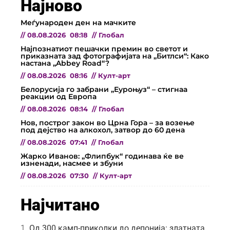
Најново
Меѓународен ден на мачките
//
08.08.2026
08:18
//
Глобал
Најпознатиот пешачки премин во светот и
приказната зад фотографијата на „Битлси“: Како
настана „Abbey Road“?
//
08.08.2026
08:16
//
Култ-арт
Белорусија го забрани „Еуроњуз“ – стигнаа
реакции од Европа
//
08.08.2026
08:14
//
Глобал
Нов, построг закон во Црна Гора – за возење
под дејство на алкохол, затвор до 60 дена
//
08.08.2026
07:41
//
Глобал
Жарко Иванов: „Флипбук“ годинава ќе ве
изненади, насмее и збуни
//
08.08.2026
07:30
//
Култ-арт
Најчитано
Од 300 камп-приколки до депонија: златната