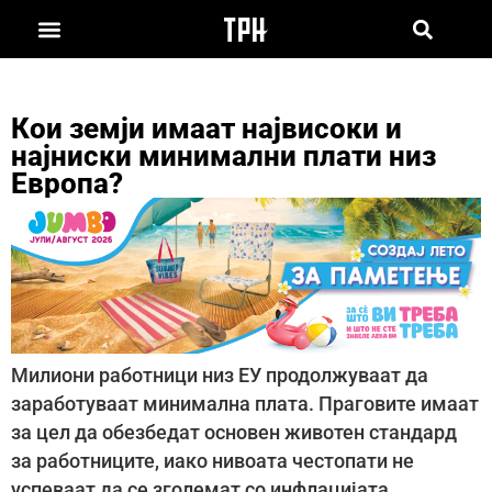
Кои земји имаат највисоки и
најниски минимални плати низ
Европа?
Милиони работници низ ЕУ продолжуваат да
заработуваат минимална плата. Праговите имаат
за цел да обезбедат основен животен стандард
за работниците, иако нивоата честопати не
успеваат да се зголемат со инфлацијата.