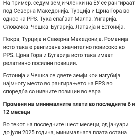
На пример, седум земји-членки на ЕУ се рангираат
под Северна Македонија, Турција и Црна Гора во
однос на PPS. Тука спаѓаат Малта, Унгарија,
Словачка, Чешка, Бугарија, Латвија и Естонија.
Покрај Турција и Северна Македонија, Романија
исто така е рангирана значително повисоко во
PPS. Црна Гора и Бугарија исто така имаат
релативно посилни позиции.
Естонија и Чешка се двете земји кои изгубија
најмногу место во рангирањето на PPS во
споредба со нивните позиции во евра.
Промени на минималните плати во последните 6 и
12 месеци
Во текот на последните шест месеци, од јануари
до јули 2025 година, минималната плата остана