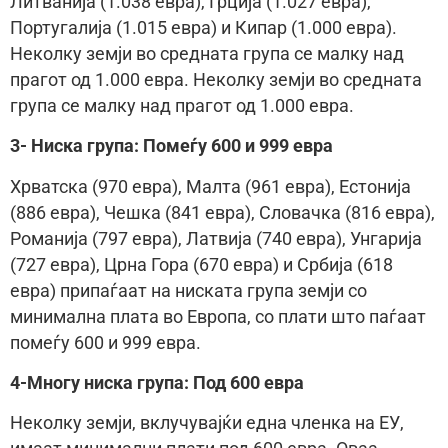
Литванија (1.038 евра), Грција (1.027 евра),
Португалија (1.015 евра) и Кипар (1.000 евра).
Неколку земји во средната група се малку над
прагот од 1.000 евра. Неколку земји во средната
група се малку над прагот од 1.000 евра.
3- Ниска група: Помеѓу 600 и 999 евра
Хрватска (970 евра), Малта (961 евра), Естонија
(886 евра), Чешка (841 евра), Словачка (816 евра),
Романија (797 евра), Латвија (740 евра), Унгарија
(727 евра), Црна Гора (670 евра) и Србија (618
евра) припаѓаат на ниската група земји со
минимална плата во Европа, со плати што паѓаат
помеѓу 600 и 999 евра.
4-Многу ниска група: Под 600 евра
Неколку земји, вклучувајќи една членка на ЕУ,