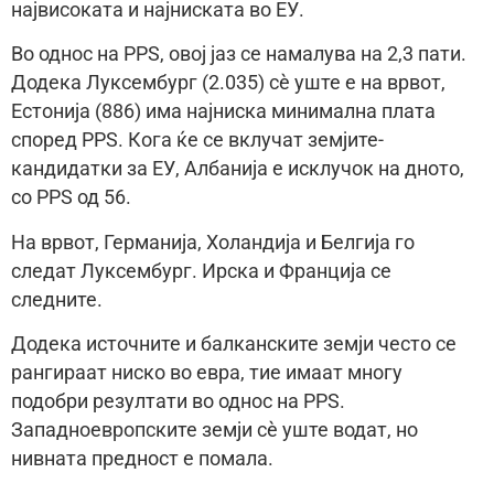
највисоката и најниската во ЕУ.
Во однос на PPS, овој јаз се намалува на 2,3 пати.
Додека Луксембург (2.035) сè уште е на врвот,
Естонија (886) има најниска минимална плата
според PPS. Кога ќе се вклучат земјите-
кандидатки за ЕУ, Албанија е исклучок на дното,
со PPS од 56.
На врвот, Германија, Холандија и Белгија го
следат Луксембург. Ирска и Франција се
следните.
Додека источните и балканските земји често се
рангираат ниско во евра, тие имаат многу
подобри резултати во однос на PPS.
Западноевропските земји сè уште водат, но
нивната предност е помала.