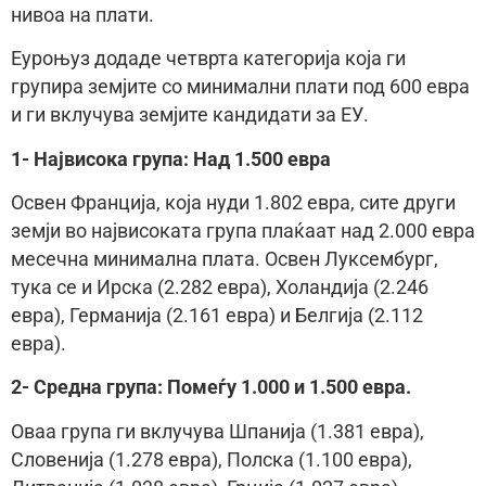
нивоа на плати.
Еуроњуз додаде четврта категорија која ги
групира земјите со минимални плати под 600 евра
и ги вклучува земјите кандидати за ЕУ.
1- Највисока група: Над 1.500 евра
Освен Франција, која нуди 1.802 евра, сите други
земји во највисоката група плаќаат над 2.000 евра
месечна минимална плата. Освен Луксембург,
тука се и Ирска (2.282 евра), Холандија (2.246
евра), Германија (2.161 евра) и Белгија (2.112
евра).
2- Средна група: Помеѓу 1.000 и 1.500 евра.
Оваа група ги вклучува Шпанија (1.381 евра),
Словенија (1.278 евра), Полска (1.100 евра),