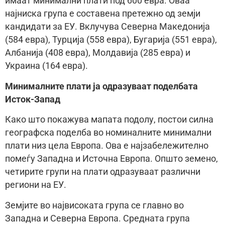
имаат минимални плати под 600 евра. Оваа
најниска група е составена претежно од земји
кандидати за ЕУ. Вклучува Северна Македонија
(584 евра), Турција (558 евра), Бугарија (551 евра),
Албанија (408 евра), Молдавија (285 евра) и
Украина (164 евра).
Минималните плати ја одразуваат поделбата
Исток-Запад
Како што покажува мапата подолу, постои силна
географска поделба во номиналните минимални
плати низ цела Европа. Ова е најзабележително
помеѓу Западна и Источна Европа. Општо земено,
четирите групи на плати одразуваат различни
региони на ЕУ.
Земјите во највисоката група се главно во
Западна и Северна Европа. Средната група