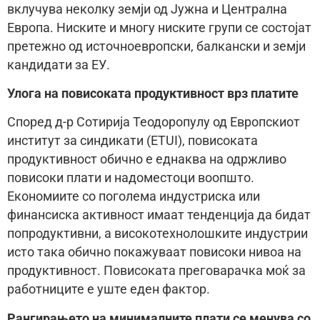
вклучува неколку земји од Јужна и Централна
Европа. Ниските и многу ниските групи се состојат
претежно од источноевропски, балкански и земји
кандидати за ЕУ.
Улога на повисоката продуктивност врз платите
Според д-р Сотирија Теодоропулу од Европскиот
институт за синдикати (ETUI), повисоката
продуктивност обично е еднаква на одржливо
повисоки плати и надоместоци воопшто.
Економиите со поголема индустриска или
финансиска активност имаат тенденција да бидат
попродуктивни, а високотехнолошките индустрии
исто така обично покажуваат повисоки нивоа на
продуктивност. Повисоката преговарачка моќ за
работниците е уште еден фактор.
Рангирањето на минималните плати се менува со