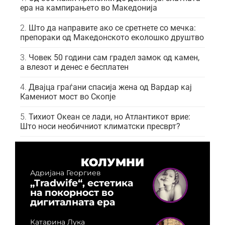
ера на кампирањето во Македонија
Што да направите ако се сретнете со мечка:
препораки од Македонското еколошко друштво
Човек 50 години сам градел замок од камен,
а влезот и денес е бесплатен
Двајца граѓани спасија жена од Вардар кај
Камениот мост во Скопје
Тихиот Океан се лади, но Атлантикот врие:
Што носи необичниот климатски пресврт?
КОЛУМНИ
Адријана Георгиев
„Tradwife“, естетика
на покорност во
дигиталната ера
Катарина Лука