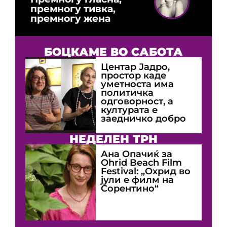
премногу тивка,
премногу жена
БОЦКАМЕ ВО САБОТА
Центар Јадро,
простор каде
уметноста има
политичка
одговорност, а
културата е
заедничко добро
НЕДЕЛЕН ТРН
Ана Опачиќ за
Оhrid Beach Film
Festival: „Охрид во
јули е филм на
Сорентино“