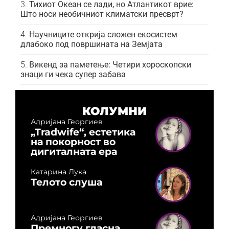
Тихиот Океан се лади, но Атлантикот врие:
Што носи необичниот климатски пресврт?
Научниците открија сложен екосистем
длабоко под површината на Земјата
Викенд за паметење: Четири хороскопски
знаци ги чека супер забава
КОЛУМНИ
Адријана Георгиев
„Tradwife“, естетика
на покорност во
дигиталната ера
Катарина Лука
Телото слуша
Адријана Георгиев
Премногу гласна,