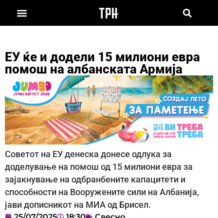
ЕУ ќе и додели 15 милиони евра
помош на албанската Армија
Советот на ЕУ денеска донесе одлука за
доделување на помош од 15 милиони евра за
зајакнување на одбранбените капацитети и
способности на Вооружените сили на Албанија,
јави дописникот на МИА од Брисел.
25/07/2025
18:30
Свесно