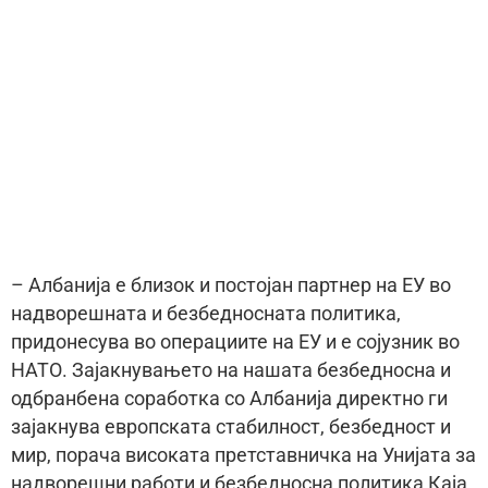
– Албанија е близок и постојан партнер на ЕУ во
надворешната и безбедносната политика,
придонесува во операциите на ЕУ и е сојузник во
НАТО. Зајакнувањето на нашата безбедносна и
одбранбена соработка со Албанија директно ги
зајакнува европската стабилност, безбедност и
мир, порача високата претставничка на Унијата за
надворешни работи и безбедносна политика Каја