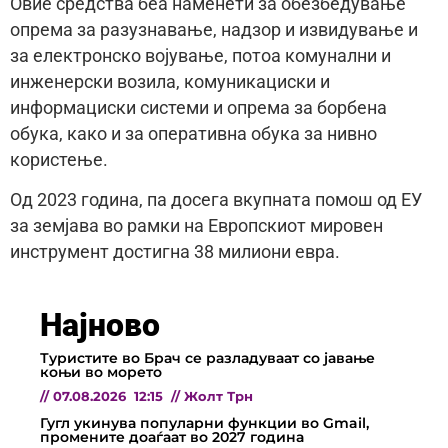
Овие средства беа наменети за обезбедување
опрема за разузнавање, надзор и извидување и
за електронско војување, потоа комунални и
инженерски возила, комуникациски и
информациски системи и опрема за борбена
обука, како и за оперативна обука за нивно
користење.
Од 2023 година, па досега вкупната помош од ЕУ
за земјава во рамки на Европскиот мировен
инструмент достигна 38 милиони евра.
Најново
Туристите во Брач се разладуваат со јавање
коњи во морето
//
07.08.2026
12:15
//
Жолт Трн
Гугл укинува популарни функции во Gmail,
промените доаѓаат во 2027 година