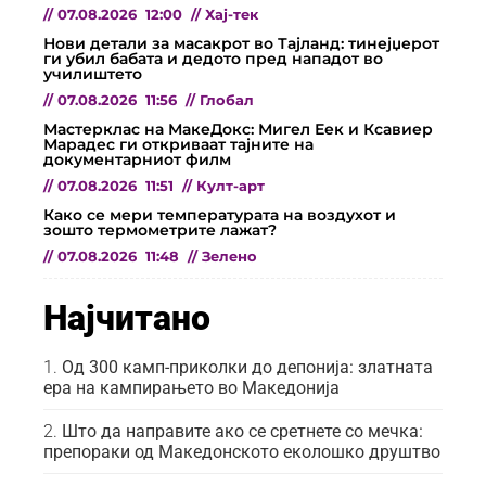
//
07.08.2026
12:00
//
Хај-тек
Нови детали за масакрот во Тајланд: тинејџерот
ги убил бабата и дедото пред нападот во
училиштето
//
07.08.2026
11:56
//
Глобал
Мастерклас на МакеДокс: Мигел Еек и Ксавиер
Марадес ги откриваат тајните на
документарниот филм
//
07.08.2026
11:51
//
Култ-арт
Како се мери температурата на воздухот и
зошто термометрите лажат?
//
07.08.2026
11:48
//
Зелено
Најчитано
Од 300 камп-приколки до депонија: златната
ера на кампирањето во Македонија
Што да направите ако се сретнете со мечка:
препораки од Македонското еколошко друштво