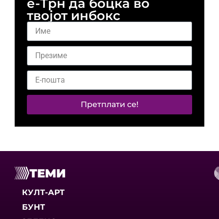
е-Трн да боцка во
твојот инбокс
Претплати се!
ТЕМИ
КУЛТ-АРТ
БУНТ