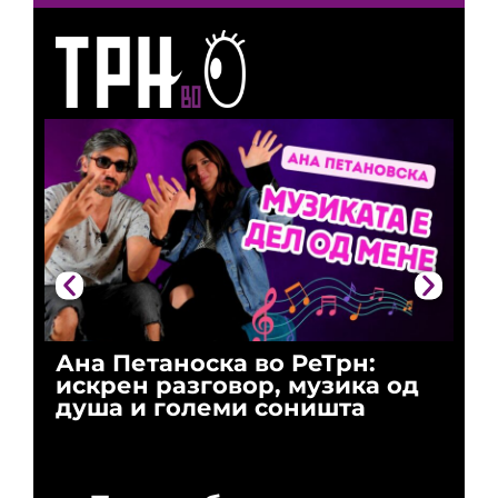
Ана Петаноска во РеТрн:
Ри
искрен разговор, музика од
го
душа и големи соништа
За
и 