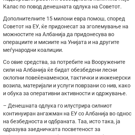
Калас по повод денешната одлука на Советот.
Дополнителните 15 милони евра помош, според
Советот на ЕУ, ќе придонесат за зголемување на
можностите на Албанија да придонесува во
операциите и мисиите на Унијата и на другите
меѓународни коалиции.
Со овие средства, за потребите на Вооружените
сили на Албанија ќе бидат обезбедени лесни
оклопни повеќенаменски, тактички и инженерски
возила, материјали и услуги поврзани со нив, како
и обука за оперативни активности и одржување.
– Денешната одлука го илустрира силниот
континуиран ангажман на ЕУ со Албанија во однос
на безбедноста и одбраната. Таа, исто така, ја
одразува заедничката посветеност за