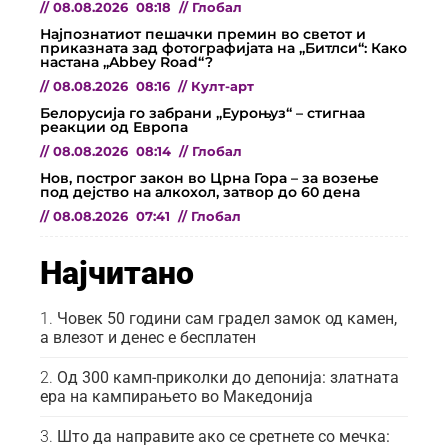
//
08.08.2026
08:18
//
Глобал
Најпознатиот пешачки премин во светот и
приказната зад фотографијата на „Битлси“: Како
настана „Abbey Road“?
//
08.08.2026
08:16
//
Култ-арт
Белорусија го забрани „Еуроњуз“ – стигнаа
реакции од Европа
//
08.08.2026
08:14
//
Глобал
Нов, построг закон во Црна Гора – за возење
под дејство на алкохол, затвор до 60 дена
//
08.08.2026
07:41
//
Глобал
Најчитано
Човек 50 години сам градел замок од камен,
а влезот и денес е бесплатен
Од 300 камп-приколки до депонија: златната
ера на кампирањето во Македонија
Што да направите ако се сретнете со мечка: