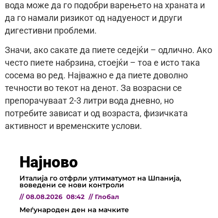
вода може да го подобри варењето на храната и
да го намали ризикот од надуеност и други
дигестивни проблеми.
Значи, ако сакате да пиете седејќи – одлично. Ако
често пиете набрзина, стоејќи – тоа е исто така
сосема во ред. Најважно е да пиете доволно
течности во текот на денот. За возрасни се
препорачуваат 2-3 литри вода дневно, но
потребите зависат и од возраста, физичката
активност и временските услови.
Најново
Италија го отфрли ултиматумот на Шпанија,
воведени се нови контроли
//
08.08.2026
08:42
//
Глобал
Меѓународен ден на мачките