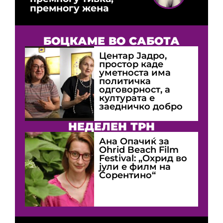
премногу жена
БОЦКАМЕ ВО САБОТА
Центар Јадро,
простор каде
уметноста има
политичка
одговорност, а
културата е
заедничко добро
НЕДЕЛЕН ТРН
Ана Опачиќ за
Оhrid Beach Film
Festival: „Охрид во
јули е филм на
Сорентино“