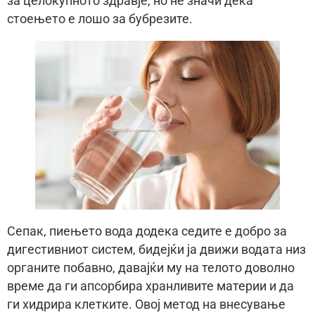
за целокупното здравје, но не значи дека
стоењето е лошо за бубрезите.
Сепак, пиењето вода додека седите е добро за
дигестивниот систем, бидејќи ја движи водата низ
органите побавно, давајќи му на телото доволно
време да ги апсорбира хранливите материи и да
ги хидрира клетките. Овој метод на внесување