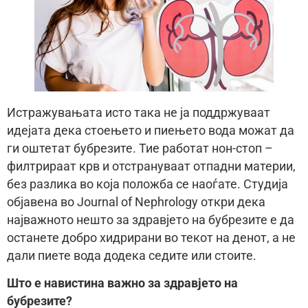
Истражувањата исто така не ја поддржуваат
идејата дека стоењето и пиењето вода можат да
ги оштетат бубрезите. Тие работат нон-стоп –
филтрираат крв и отстрануваат отпадни материи,
без разлика во која положба се наоѓате. Студија
објавена во Journal of Nephrology откри дека
најважното нешто за здравјето на бубрезите е да
останете добро хидрирани во текот на денот, а не
дали пиете вода додека седите или стоите.
Што е навистина важно за здравјето на
бубрезите?