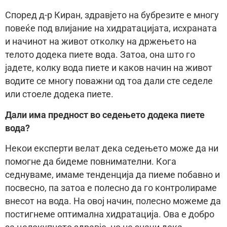
Според д-р Киран, здравјето на бубрезите е многу
повеќе под влијание на хидратацијата, исхраната
и начинот на живот отколку на држењето на
телото додека пиете вода. Затоа, она што го
јадете, колку вода пиете и каков начин на живот
водите се многу поважни од тоа дали сте седеле
или стоеле додека пиете.
Дали има предност во седењето додека пиете
вода?
Некои експерти велат дека седењето може да ни
помогне да бидеме повнимателни. Кога
седнуваме, имаме тенденција да пиеме побавно и
посвесно, па затоа е полесно да го контролираме
внесот на вода. На овој начин, полесно можеме да
постигнеме оптимална хидратација. Ова е добро