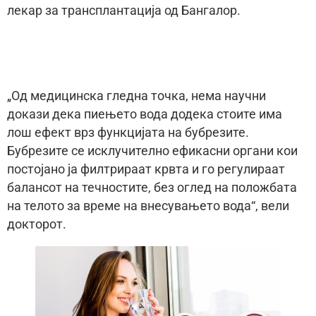
лекар за трансплантација од Бангалор.
„Од медицинска гледна точка, нема научни
докази дека пиењето вода додека стоите има
лош ефект врз функцијата на бубрезите.
Бубрезите се исклучително ефикасни органи кои
постојано ја филтрираат крвта и го регулираат
балансот на течностите, без оглед на положбата
на телото за време на внесувањето вода“, вели
докторот.