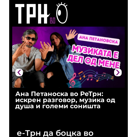
Ана Петаноска во РеТрн:
Ри
искрен разговор, музика од
го
душа и големи соништа
За
и 
е-Трн да боцка во