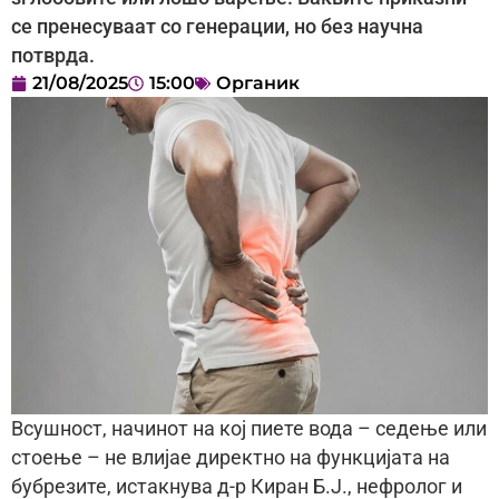
се пренесуваат со генерации, но без научна
потврда.
21/08/2025
15:00
Органик
Всушност, начинот на кој пиете вода – седење или
стоење – не влијае директно на функцијата на
бубрезите, истакнува д-р Киран Б.Ј., нефролог и