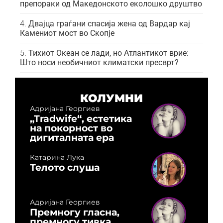
препораки од Македонското еколошко друштво
Двајца граѓани спасија жена од Вардар кај
Камениот мост во Скопје
Тихиот Океан се лади, но Атлантикот врие:
Што носи необичниот климатски пресврт?
КОЛУМНИ
Адријана Георгиев
„Tradwife“, естетика
на покорност во
дигиталната ера
Катарина Лука
Телото слуша
Адријана Георгиев
Премногу гласна,
премногу тивка,