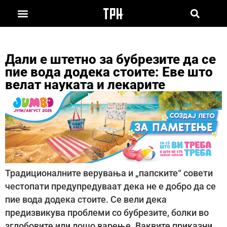
Дали е штетно за бубрезите да се
пие вода додека стоите: Еве што
велат науката и лекарите
Традиционалните верувања и „папските“ совети
честопати предупредуваат дека не е добро да се
пие вода додека стоите. Се вели дека
предизвикува проблеми со бубрезите, болки во
зглобовите или лошо варење. Ваквите приказни