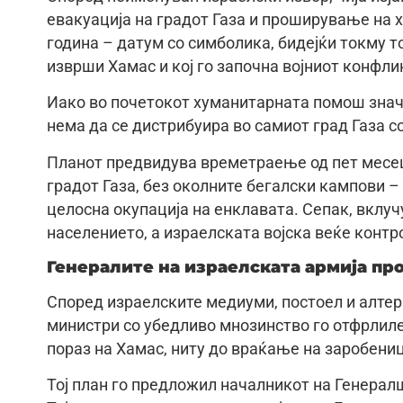
евакуација на градот Газа и проширување на 
година – датум со симболика, бидејќи токму т
изврши Хамас и кој го започна војниот конфли
Иако во почетокот хуманитарната помош значи
нема да се дистрибуира во самиот град Газа с
Планот предвидува времетраење од пет месец
градот Газа, без околните бегалски кампови –
целосна окупација на енклавата. Сепак, вклуч
населението, а израелската војска веќе контро
Генералите на израелската армија про
Според израелските медиуми, постоел и алтер
министри со убедливо мнозинство го отфрлиле
пораз на Хамас, ниту до враќање на заробениц
Тој план го предложил началникот на Генералш