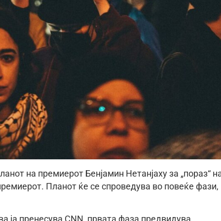
ланот на премиерот Бенјамин Нетанјаху за „пораз“ н
премиерот. Планот ќе се спроведува во повеќе фази,
ва ја пренесува CNN, првата фаза предвидува