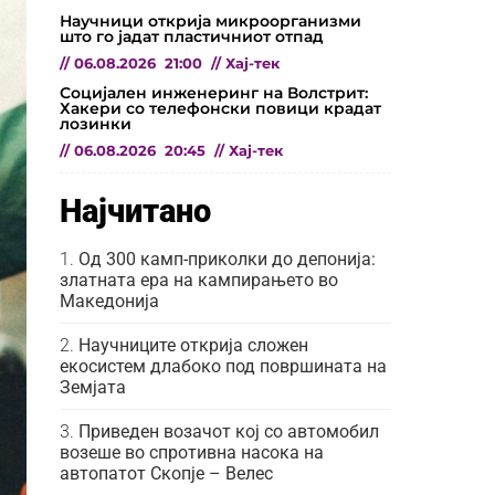
Научници открија микроорганизми
што го јадат пластичниот отпад
//
06.08.2026
21:00
//
Хај-тек
Социјален инженеринг на Волстрит:
Хакери со телефонски повици крадат
лозинки
//
06.08.2026
20:45
//
Хај-тек
Најчитано
Од 300 камп-приколки до депонија:
златната ера на кампирањето во
Македонија
Научниците открија сложен
екосистем длабоко под површината на
Земјата
Приведен возачот кој со автомобил
возеше во спротивна насока на
автопатот Скопје – Велес