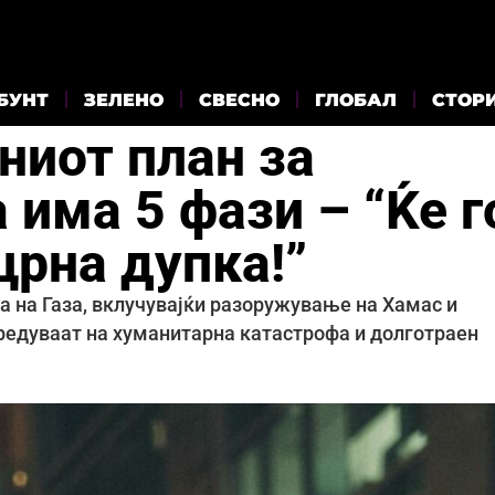
БУНТ
ЗЕЛЕНО
СВЕСНО
ГЛОБАЛ
СТОР
ниот план за
 има 5 фази – “Ќе г
црна дупка!”
ја на Газа, вклучувајќи разоружување на Хамас и
редуваат на хуманитарна катастрофа и долготраен