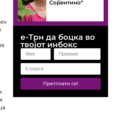
Сорентино“
вен
и
е-Трн да боцка во
твојот инбокс
за
Претплати се!
и
и
ца