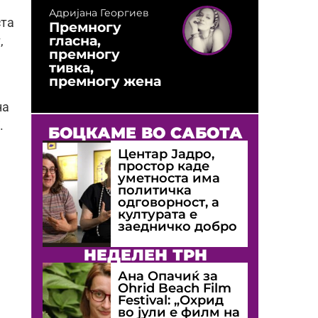
Адријана Георгиев
ста
Премногу
гласна,
,
премногу
тивка,
премногу жена
на
.
БОЦКАМЕ ВО САБОТА
Центар Јадро,
простор каде
уметноста има
политичка
одговорност, а
културата е
заедничко добро
НЕДЕЛЕН ТРН
Ана Опачиќ за
Оhrid Beach Film
Festival: „Охрид
во јули е филм на