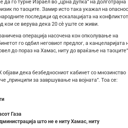
е да го турне Израел во „црна дупка“ на долготрајна
изик по таоците. Замир исто така укажал на опасно
народните последици од ескалацијата на конфликтот
од кои се верува дека 20 сѐ уште се живи.
раничена операција насочена кон опколување на
бинетот го одбил неговиот предлог, а канцеларијата 
овел до пораз на Хамас, ниту до враќање на таоците“
 објави дека безбедносниот кабинет со мнозинство
ече „принципи за завршување на војната“. Тоа се:
ти
асот Газа
министрација што не е ниту Хамас, ниту