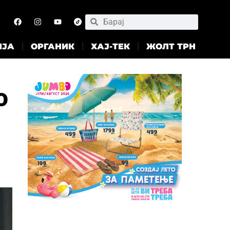
ИЈА
ОРГАНИК
ХАЈ-ТЕК
ЖОЛТ ТРН
о