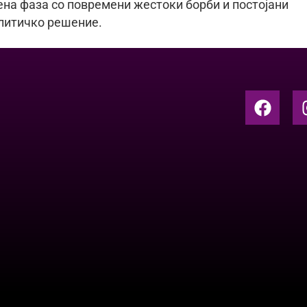
ена фаза со повремени жестоки борби и постојани
олитичко решение.