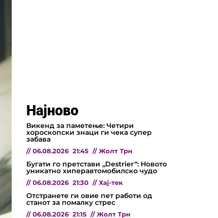
Најново
Викенд за паметење: Четири
хороскопски знаци ги чека супер
забава
//
06.08.2026
21:45
//
Жолт Трн
Бугати го претстави „Destrier“: Новото
уникатно хиперавтомобилско чудо
//
06.08.2026
21:30
//
Хај-тек
Отстранете ги овие пет работи од
станот за помалку стрес
//
06.08.2026
21:15
//
Жолт Трн