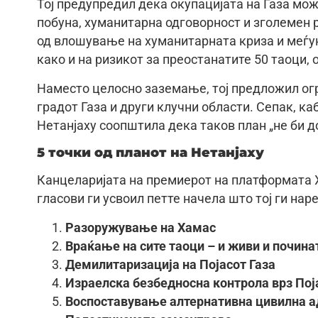
Тој предупредил дека окупацијата на Газа мож
побуна, хуманитарна одговорност и зголемен р
од влошување на хуманитарната криза и меѓу
како и на ризикот за преостанатите 50 таоци, 
Наместо целосно заземање, тој предложил ог
градот Газа и други клучни области. Сепак, ка
Нетанјаху соопштила дека таков план „не би д
5 точки од планот на Нетанјаху
Канцеларијата на премиерот на платформата X
гласови ги усвоил петте начела што тој ги нар
Разоружување на Хамас
Враќање на сите таоци – и живи и почина
Демилитаризација на Појасот Газа
Израелска безбедносна контрола врз Пој
Воспоставување алтернативна цивилна ад