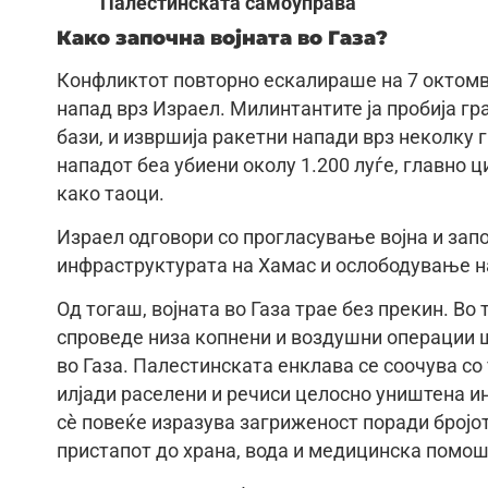
Палестинската самоуправа
Како започна војната во Газа?
Конфликтот повторно ескалираше на 7 октомв
напад врз Израел. Милинтантите ја пробија гр
бази, и извршија ракетни напади врз неколку г
нападот беа убиени околу 1.200 луѓе, главно ц
како таоци.
Израел одговори со прогласување војна и за
инфраструктурата на Хамас и ослободување н
Од тогаш, војната во Газа трае без прекин. Во 
спроведе низа копнени и воздушни операции 
во Газа. Палестинската енклава се соочува со
илјади раселени и речиси целосно уништена 
сѐ повеќе изразува загриженост поради бројо
пристапот до храна, вода и медицинска помош