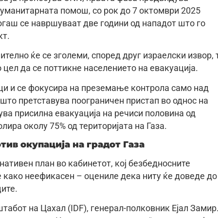
хуманитарната помош, со рок до 7 октомври 2025
огаш се навршуваат две години од нападот што го
кт.
телно ќе се зголеми, според друг израелски извор, 
о цел да се поттикне населението на евакуација.
и и се фокусира на преземање контрола само над
 што претставува поограничен пристап во однос на
ува присилна евакуација на речиси половина од
лира околу 75% од територијата на Газа.
тив окупација на градот Газа
нативен план во кабинетот, кој безбедносните
 како неефикасен – оцениле дека ниту ќе доведе до
ите.
табот на Цахал (IDF), генерал-полковник Ејал Замир