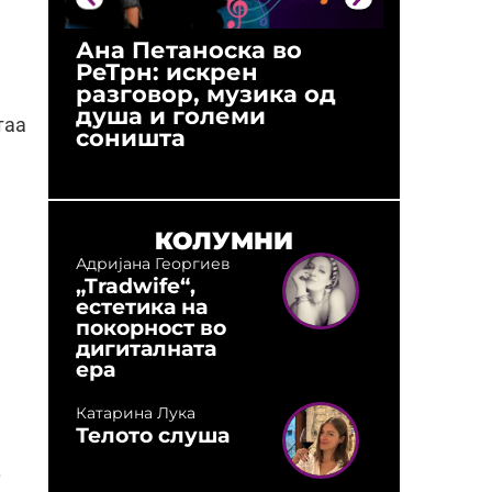
Ана Петаноска во
Ристо 
РеТрн: искрен
(Арханг
разговор, музика од
години
душа и големи
студио:
таа
соништа
музика,
оловни
КОЛУМНИ
Адријана Георгиев
„Tradwife“,
естетика на
покорност во
дигиталната
ера
Катарина Лука
Телото слуша
.