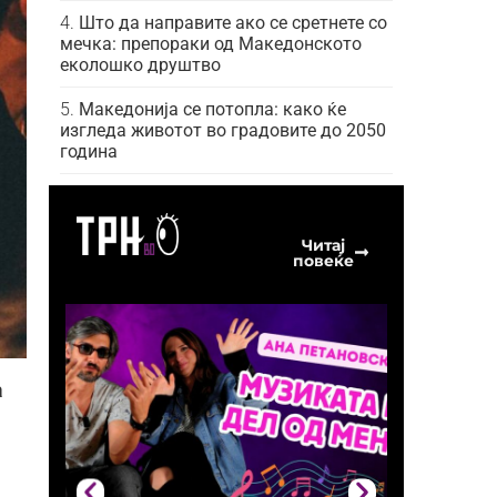
Што да направите ако се сретнете со
мечка: препораки од Македонското
еколошко друштво
Македонија се потопла: како ќе
изгледа животот во градовите до 2050
година
Читај
повеќе
а