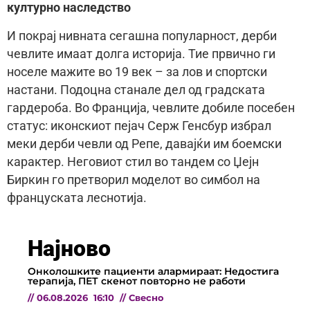
културно наследство
И покрај нивната сегашна популарност, дерби
чевлите имаат долга историја. Тие првично ги
носеле мажите во 19 век – за лов и спортски
настани. Подоцна станале дел од градската
гардероба. Во Франција, чевлите добиле посебен
статус: иконскиот пејач Серж Генсбур избрал
меки дерби чевли од Репе, давајќи им боемски
карактер. Неговиот стил во тандем со Џејн
Биркин го претворил моделот во симбол на
француската леснотија.
Најново
Онколошките пациенти алармираат: Недостига
терапија, ПЕТ скенот повторно не работи
//
06.08.2026
16:10
//
Свесно