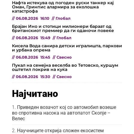
Нафта истекува од погоден руски танкер кај
Оман, Гринпис алармира за еколошка
катастрофа
//
06.08.2026
16:10
//
Глобал
Брајан Ино и стотици милионери бараат од
британскиот премиер да ги оданочи повеќе
//
06.08.2026
15:49
//
Глобал
Кисела Вода санира детски игралишта, паркови
и урбана опрема
//
06.08.2026
15:45
//
Свесно
Пукал на семејна веселба во Тетовско, куршум
оштетил покрив на куќа
//
06.08.2026
15:30
//
Свесно
Најчитано
Приведен возачот кој со автомобил возеше
во спротивна насока на автопатот Скопје –
Велес
Научниците открија сложен екосистем