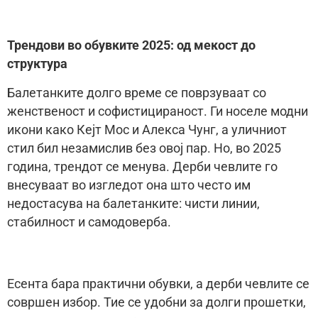
Трендови во обувките 2025: од мекост до
структура
Балетанките долго време се поврзуваат со
женственост и софистицираност. Ги носеле модни
икони како Кејт Мос и Алекса Чунг, а уличниот
стил бил незамислив без овој пар. Но, во 2025
година, трендот се менува. Дерби чевлите го
внесуваат во изгледот она што често им
недостасува на балетанките: чисти линии,
стабилност и самодоверба.
Есента бара практични обувки, а дерби чевлите се
совршен избор. Тие се удобни за долги прошетки,