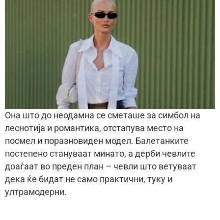
Она што до неодамна се сметаше за симбол на
леснотија и романтика, отстапува место на
посмел и поразновиден модел. Балетанките
постепено стануваат минато, а дерби чевлите
доаѓаат во преден план – чевли што ветуваат
дека ќе бидат не само практични, туку и
ултрамодерни.