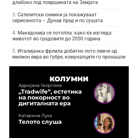
длабоко под површината на Земјата
Сателитски снимки ја покажуваат
сериозноста – Дунав пред и по сушата
Македонија се потопла: како ќе изгледа
животот во градовите до 2050 година
Италијанка фрлила добитно лото ливче од
милион евра во ѓубре, комуналците го пронашле
КОЛУМНИ
Адријана Георгиев
„Tradwife“, естетика
на покорност во
дигиталната ера
Катарина Лука
Телото слуша