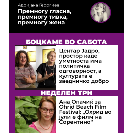
Адријана Георгиев
Премногу гласна,
премногу тивка,
премногу жена
БОЦКАМЕ ВО САБОТА
Центар Јадро,
простор каде
уметноста има
политичка
одговорност, а
културата е
заедничко добро
НЕДЕЛЕН ТРН
Ана Опачиќ за
Оhrid Beach Film
Festival: „Охрид во
јули е филм на
Сорентино“