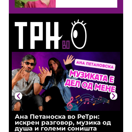
Ана Петаноска во РеТрн:
Ри
искрен разговор, музика од
го
душа и големи соништа
За