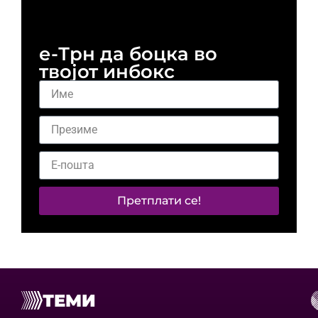
и 
е-Трн да боцка во
твојот инбокс
Претплати се!
ТЕМИ