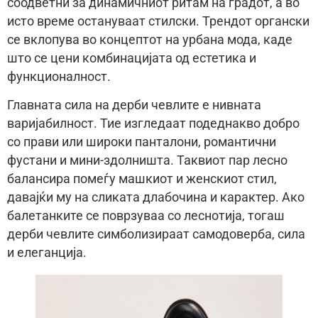
соодветни за динамичниот ритам на градот, а во
исто време остануваат стилски. Трендот органски
се вклопува во концептот на урбана мода, каде
што се цени комбинацијата од естетика и
функционалност.
Главната сила на дерби чевлите е нивната
варијабилност. Тие изгледаат подеднакво добро
со прави или широки панталони, романтични
фустани и мини-здолништа. Таквиот пар лесно
балансира помеѓу машкиот и женскиот стил,
давајќи му на сликата длабочина и карактер. Ако
балетанките се поврзуваа со леснотија, тогаш
дерби чевлите симболизираат самодоверба, сила
и елеганција.