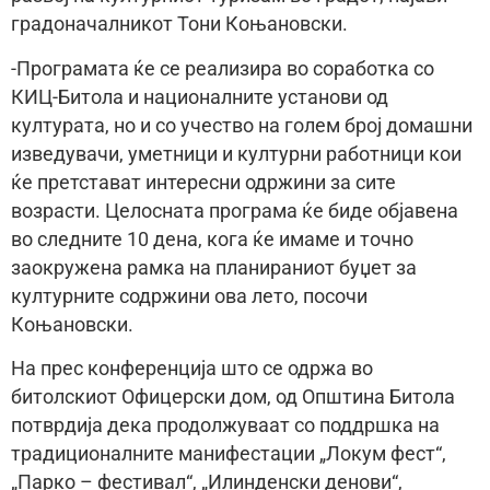
градоначалникот Тони Коњановски.
-Програмата ќе се реализира во соработка со
КИЦ-Битола и националните установи од
културата, но и со учество на голем број домашни
изведувачи, уметници и културни работници кои
ќе претстават интересни одржини за сите
возрасти. Целосната програма ќе биде објавена
во следните 10 дена, кога ќе имаме и точно
заокружена рамка на планираниот буџет за
културните содржини ова лето, посочи
Коњановски.
На прес конференција што се одржа во
битолскиот Офицерски дом, од Општина Битола
потврдија дека продолжуваат со поддршка на
традиционалните манифестации „Локум фест“,
„Парко – фестивал“, „Илинденски денови“,