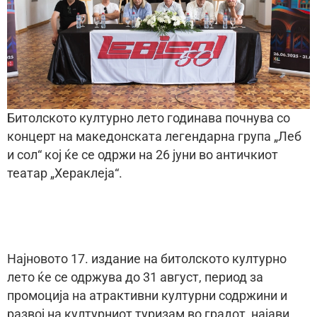
Битолското културно лето годинава почнува со
концерт на македонската легендарна група „Леб
и сол“ кој ќе се одржи на 26 јуни во античкиот
театар „Хераклеја“.
Најновото 17. издание на битолското културно
лето ќе се одржува до 31 август, период за
промоција на атрактивни културни содржини и
развој на културниот туризам во градот, најави