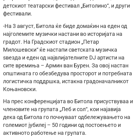
детскиот театарски фестивал „Битолино“, и други
фестивали.
-На 3 август, Битола ќе биде домаќин на еден од
најголемите музички настани во историјата на
градот. На Градскиот стадион „Петар
Милошевски“ ќе настапи светската музичка
ѕвезда и еден од највлијателните DJ артисти на
сите времиња – Армин ван Бурен. За овој настан
општината го обезбедува просторот и потребната
логистичка поддршка, истакна градоначалникот
Коњановски.
На прес конференцијата во Битола присуствуваа и
членовите на групата „Леб и сол“, кои најавија
дека од Битола го почнуваат одбележувањето на
големиот јубилеј – 50 години од постоењето и
активното работење на групата.