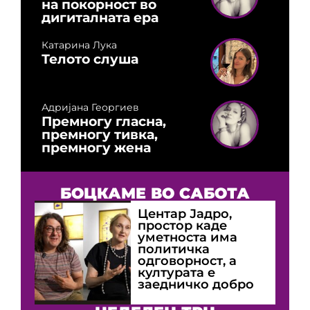
на покорност во
дигиталната ера
Катарина Лука
Телото слуша
Адријана Георгиев
Премногу гласна,
премногу тивка,
премногу жена
БОЦКАМЕ ВО САБОТА
Центар Јадро,
простор каде
уметноста има
политичка
одговорност, а
културата е
заедничко добро