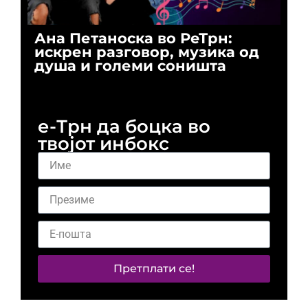
Ана Петаноска во РеТрн:
Ри
искрен разговор, музика од
го
душа и големи соништа
За
и 
е-Трн да боцка во
твојот инбокс
Претплати се!