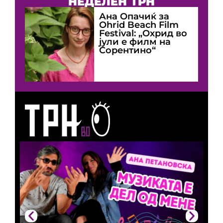
НЕДЕЛЕН ТРН
Ана Опачиќ за
Оhrid Beach Film
Festival: „Охрид во
јули е филм на
Сорентино“