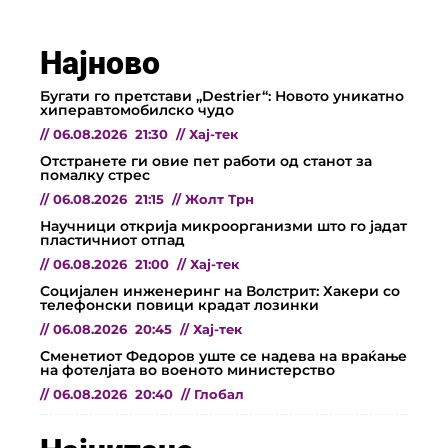
Најново
Бугати го претстави „Destrier“: Новото уникатно
хиперавтомобилско чудо
//
06.08.2026
21:30
//
Хај-тек
Отстранете ги овие пет работи од станот за
помалку стрес
//
06.08.2026
21:15
//
Жолт Трн
Научници открија микроорганизми што го јадат
пластичниот отпад
//
06.08.2026
21:00
//
Хај-тек
Социјален инженеринг на Волстрит: Хакери со
телефонски повици крадат лозинки
//
06.08.2026
20:45
//
Хај-тек
Сменетиот Федоров уште се надева на враќање
на фотелјата во военото министерство
//
06.08.2026
20:40
//
Глобал