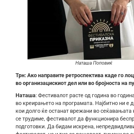
Наташа Поповиќ
Трн: Ако направите ретроспектива каде го лоц
во организацискиот дел или во бројноста на п
Наташа
: Фестивалот расте од година во годин
во креирањето на програмата. Најбитно ни е 
кои долго ќе останат врежани во сеќавањата н
се трудиме, фестивалот да функционира беспр
подготовки. Да бидам искрена, непредвидливи