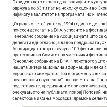
Охридско лето е еден од најзначајните културн
одржува по 63-ти пат на неколку сцени во Охр
најмногу квалитетот на програмата, но и член
„Охридско лето“ уште од 1994 година е дел од
почесен делегат на ЕФА, успесите на фестива
Генерално собрание на Асоцијацијата што се о
делегати едногласно ја дадоа поддршката „Охр
Асоцијацијата која вклучува 100 фестивали од
претставив на Самитот на уметнички фестивали
Генерално собрание на ЕФА. Членството уште 
нашата интернационална афирмација и дека см
европското семејство. Тоа е огромен успех за
поуспешни и поуспешни“, посочи Наташа Попо
подготовките, предизвиците при организација
очекувањето на публиката, покрај Поповиќ, н
селекторка и Сања Арсовска, драмска селекто