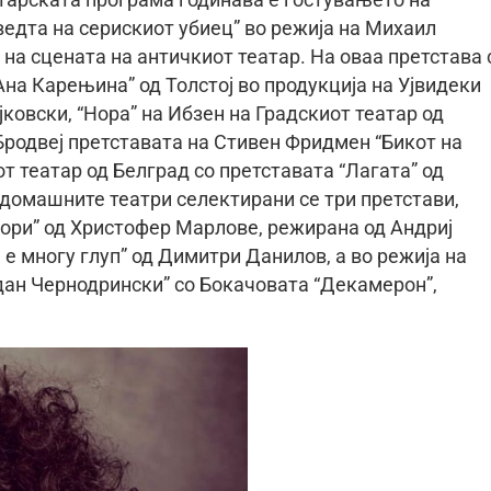
атарската програма годинава е гостувањето на
едта на серискиот убиец” во режија на Михаил
 на сцената на античкиот театар. На оваа претстава 
на Карењина” од Толстој во продукција на Ујвидеки
јковски, “Нора” на Ибзен на Градскиот театар од
родвеј претставата на Стивен Фридмен “Бикот на
от театар од Белград со претставата “Лагата” од
домашните театри селектирани се три претстави,
тори” од Христофер Марлове, режирана од Андриј
 е многу глуп” од Димитри Данилов, а во режија на
дан Чернодрински” со Бокачовата “Декамерон”,