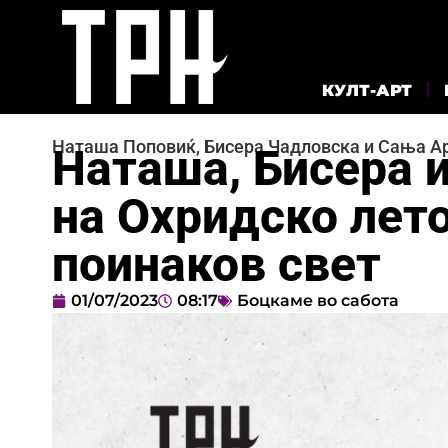
КУЛТ-АРТ
Наташа Поповиќ, Бисера Чадловска и Сања А
Наташа, Бисера 
на Охридско лет
поинаков свет
01/07/2023
08:17
Боцкаме во сабота