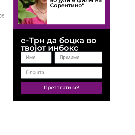
во јули е филм на
Сорентино“
се
е-Трн да боцка во
твојот инбокс
Претплати се!