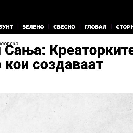
БУНТ
ЗЕЛЕНО
СВЕСНО
ГЛОБАЛ
СТОР
рсовска
и Сања: Креаторкит
о кои создаваат