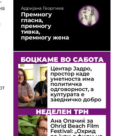
,
на
Адријана Георгиев
Премногу
гласна,
е
премногу
тивка,
премногу жена
БОЦКАМЕ ВО САБОТА
Центар Јадро,
е
простор каде
уметноста има
политичка
от
одговорност, а
културата е
заедничко добро
НЕДЕЛЕН ТРН
Ана Опачиќ за
Оhrid Beach Film
Festival: „Охрид