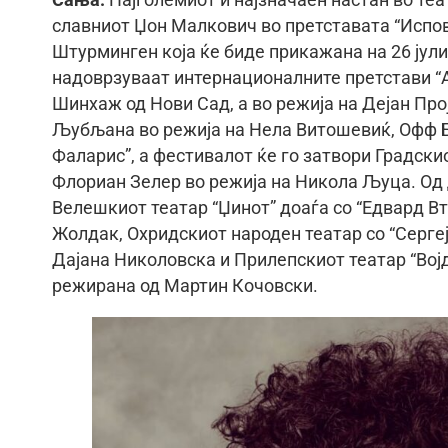
Сања:
Наjголемиот и најзначаен настан во те
славниот Џон Малкович во претставата “Испов
Штурминген која ќе биде прикажана на 26 јули
надоврзуваат интернационалните претстави “А
Шинхаж од Нови Сад, а во режија на Дејан Про
Љубљана во режија на Нела Витошевиќ, Офф Б
Фаларис”, а фестивалот ќе го затвори Градски
Флориан Зелер во режија на Никола Љуца. Од 
Велешкиот театар “Џинот” доаѓа со “Едвард В
Жолдак, Охридскиот народен театар со “Сергеј
Дајана Николовска и Прилепскиот театар “Вој
режирана од Мартин Кочовски.