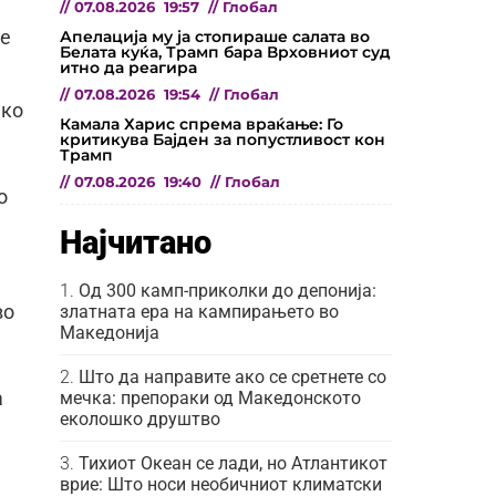
//
07.08.2026
19:57
//
Глобал
Апелација му ја стопираше салата во
ае
Белата куќа, Трамп бара Врховниот суд
итно да реагира
//
07.08.2026
19:54
//
Глобал
ако
Камала Харис спрема враќање: Го
критикува Бајден за попустливост кон
Трамп
//
07.08.2026
19:40
//
Глобал
о
Најчитано
Од 300 камп-приколки до депонија:
златната ера на кампирањето во
во
Македонија
Што да направите ако се сретнете со
мечка: препораки од Македонското
а
еколошко друштво
Тихиот Океан се лади, но Атлантикот
врие: Што носи необичниот климатски