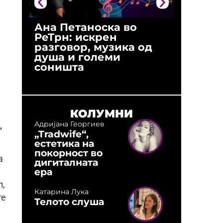
Ана Петаноска во
Ристо 
РеТрн: искрен
(Арханг
разговор, музика од
години
душа и големи
студио:
соништа
музика,
оловни
КОЛУМНИ
Адријана Георгиев
,
„Tradwife“,
естетика на
покорност во
а
дигиталната
ера
л,
Катарина Лука
те
Телото слуша