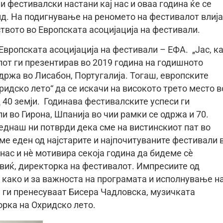
и фестивалски настани кај нас и оваа година ќе се
ид. На подигнување на реномето на фестивалот влиј
ството во Европската асоцијација на фестивали.
 Европската асоцијација на фестивали – ЕФА. „Јас, к
лот ги презентирав во 2019 година на годишното
држа во Лисабон, Португалија. Тогаш, европските
идско лето“ да се искачи на високото трето место в
 40 земји. Годинава фестивалските успеси ги
 во Гирона, Шпанија во чии рамки се одржа и 70.
еднаш ни потврди дека сме на вистинскиот пат во
е еден од најстарите и најпочитуваните фестивали 
 нас и нѐ мотивира секоја година да бидеме сѐ
виќ, директорка на фестивалот. Импресиите од
, како и за важноста на програмата и исполнување н
и ги пренесуваат Бисера Чадловска, музичката
рка на Охридско лето.