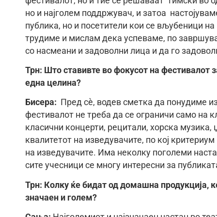
фестивалот, но и тие се решаваат тимски во о
но и најголем поддржувач, и затоа настојувам
публика, но и посетители кои се вљубеници на
трудиме и мислам дека успеваме, по завршува
со насмеани и задоволни лица и да го задовол
Трн: Што ставивте во фокусот на фестивалот 
една целина?
Бисера:
Пред сè, водев сметка да понудиме и
фестивалот не треба да се ограничи само на к
класични концерти, рецитали, хорска музика, 
квалитетот на изведувачите, по кој критериум 
на изведувачите. Има неколку поголеми наста
сите учесници се многу интересни за публикат
Трн: Колку ќе бидат од домашна продукција, к
значаен и голем?