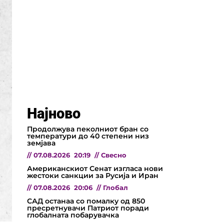
Најново
Продолжува пеколниот бран со
температури до 40 степени низ
земјава
//
07.08.2026
20:19
//
Свесно
Американскиот Сенат изгласа нови
жестоки санкции за Русија и Иран
//
07.08.2026
20:06
//
Глобал
САД останаа со помалку од 850
пресретнувачи Патриот поради
глобалната побарувачка