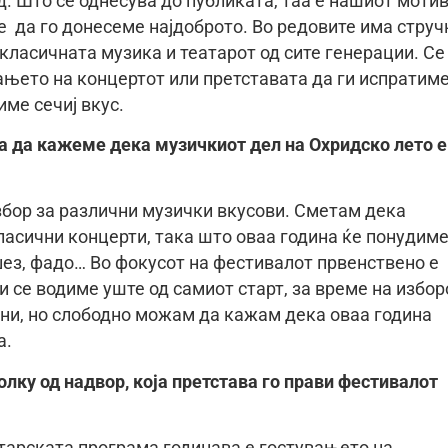
д. Што се однесува до публиката, таа е нашиот мотив
е да го донесеме најдоброто. Во редовите има струч
 класичната музика и театарот од сите генерации. Се
њето на концертот или претставата да ги испратим
име сечиј вкус.
за да кажеме дека музичкиот дел на Охридско лето е
збор за различни музички вкусови. Сметам дека
ласични концерти, така што оваа година ќе понудим
џез, фадо… Во фокусот на фестивалот првенствено е
и се водиме уште од самиот старт, за време на избор
ни, но слободно можам да кажам дека оваа година
а.
олку од надвор, која претстава го прави фестивалот