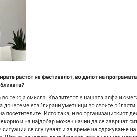
ирате растот на фестивалот, во делот на програмата
убликата?
а во секоја смисла. Квалитетот е нашата алфа и омег
да донесеме етаблирани уметници во своите области
а посетителите. Исто така, и во организацискиот де
екорно и на најдобар можен начин да се завршат си
 ситуации се случуваат и за време на одржување на