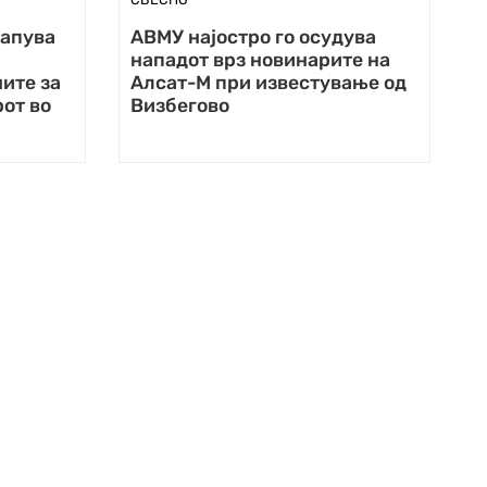
тапува
АВМУ најостро го осудува
нападот врз новинарите на
ите за
Алсат-М при известување од
от во
Визбегово