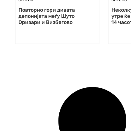
Повторно гори дивата
Неколк
депонијата меѓу Шуто
утре ќе
Оризари и Визбегово
14 часо