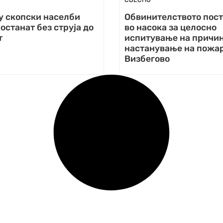
у скопски населби
Обвинителството пос
 останат без струја до
во насока за целосно
т
испитување на причин
настанување на пожар
Визбегово