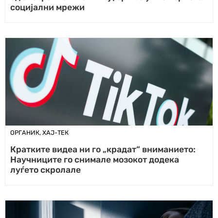
социјални мрежи
ОРГАНИК
,
ХАЈ-ТЕК
Кратките видеа ни го „крадат“ вниманието:
Научниците го снимале мозокот додека
луѓето скролале