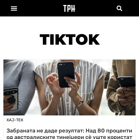
TIKTOK
ХАЈ-ТЕК
Забраната не даде резултат: Над 80 проценти
од австралиските тинејџери сè уште користат