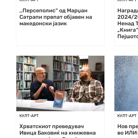
,,Персеполис“ од Марџан
Награда
Сатрапи првпат објавен на
2024/2
македонски јазик
Ненад Т
„Книга
Пејшот
КУЛТ-АРТ
КУЛТ-АРТ
Хрватскиот преведувач
Нов пре
Ивица Баковиќ на книжевна
во ИЛИ