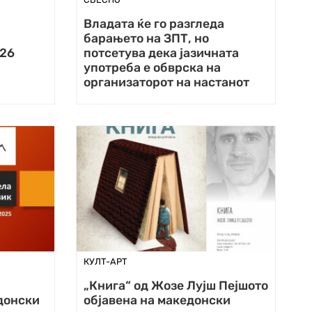
Владата ќе го разгледа
барањето на ЗПТ, но
026
потсетува дека јазичната
употреба е обврска на
организаторот на настанот
КУЛТ-АРТ
а
„Книга“ од Жозе Лујш Пејшото
донски
објавена на македонски