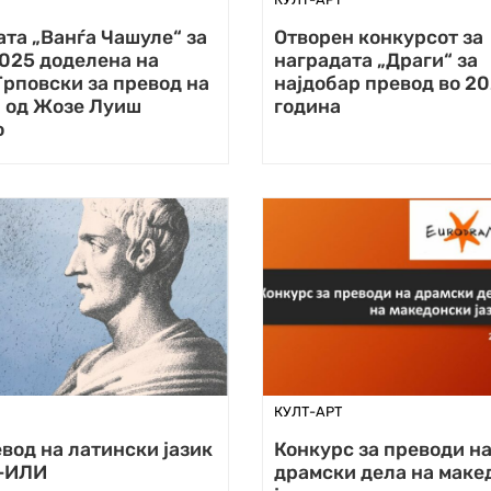
та „Ванѓа Чашуле“ за
Отворен конкурсот за
025 доделена на
наградата „Драги“ за
рповски за превод на
најдобар превод во 2
“ од Жозе Луиш
година
о
КУЛТ-АРТ
вод на латински јазик
Конкурс за преводи н
-ИЛИ
драмски дела на маке