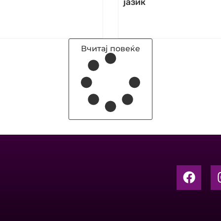
јазик
Вчитај повеќе