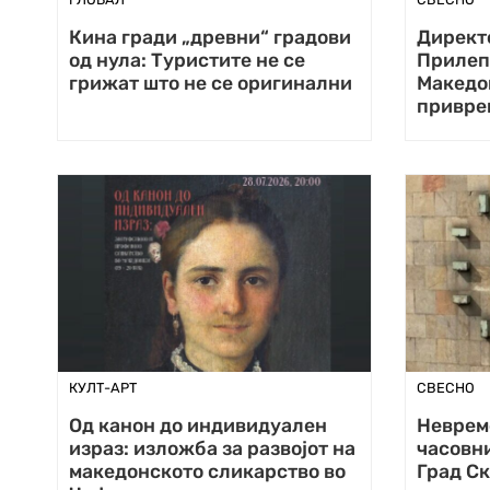
Кина гради „древни“ градови
Директо
од нула: Туристите не се
Прилеп
грижат што не се оригинални
Македо
привре
КУЛТ-АРТ
СВЕСНО
Од канон до индивидуален
Неврем
израз: изложба за развојот на
часовни
македонското сликарство во
Град Ск