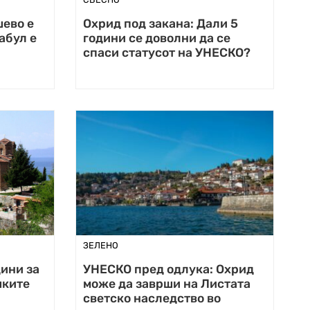
ево е
Охрид под закана: Дали 5
абул е
години се доволни да се
спаси статусот на УНЕСКО?
ЗЕЛЕНО
дини за
УНЕСКО пред одлука: Охрид
шките
може да заврши на Листата
светско наследство во