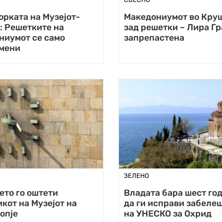
рката на Музејот-
Македониумот во Круш
: Решетките на
зад решетки – Лира Гр
ниумот се само
запрепастена
мени
ЗЕЛЕНО
ето го оштети
Владата бара шест го
кот на Музејот на
да ги исправи забеле
опје
на УНЕСКО за Охрид