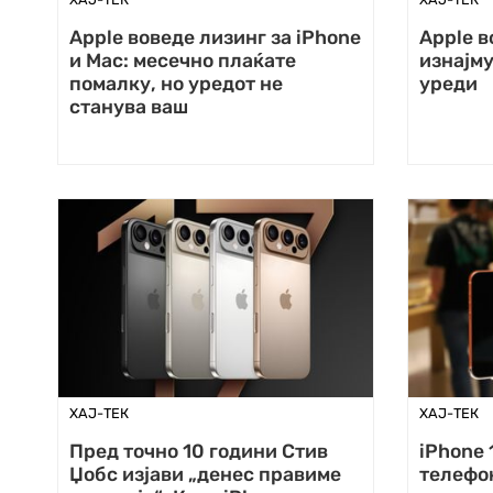
Apple воведе лизинг за iPhone
Apple в
и Mac: месечно плаќате
изнајму
помалку, но уредот не
уреди
станува ваш
ХАЈ-ТЕК
ХАЈ-ТЕК
Пред точно 10 години Стив
iPhone 
Џобс изјави „денес правиме
телефон