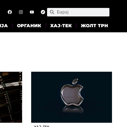
ИЈА
ОРГАНИК
ХАЈ-ТЕК
ЖОЛТ ТРН
ХАЈ-ТЕК