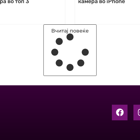
а во топ 3
камера во iPhone
Вчитај повеќе