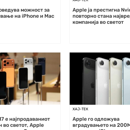
оведува можност за
Apple ја престигна Nvi
вање на iPhone и Mac
повторно стана највр
компанија во светот
ХАЈ-ТЕК
17 е најпродаваниот
Apple го одложува
 во светот, Apple
вградувањето на 200