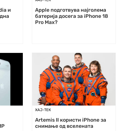
dia и
Apple подготвува најголема
една
батерија досега за iPhone 18
Pro Max?
ХАЈ-ТЕК
Artemis II користи iPhone за
MP
снимање од вселената