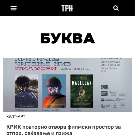
БУКВА
КУЛТ-АРТ
КРИК повторно отвора филмски простор за
отпор, сеќавање и грижа