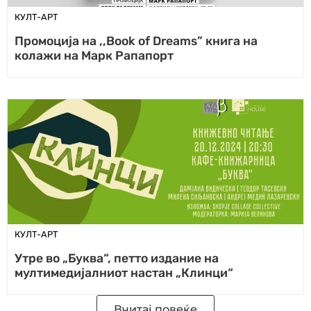
КУЛТ-АРТ
Промоција на ,,Book of Dreams” книга на
колажи на Марк Рапапорт
КУЛТ-АРТ
Утре во „Буква“, петто издание на
мултимедијалниот настан „Клинци“
Вчитај повеќе