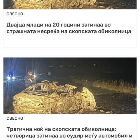
СВЕСНО
Двајца млади на 20 години загинаа во
страшната несреќа на скопската обиколница
СВЕСНО
Трагична ноќ на скопската обиколница:
четворица загинаа во судир меѓу автомобил и