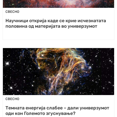
СВЕСНО
Научници открија каде се крие исчезнатата
половина од материјата во универзумот
СВЕСНО
Темната енергија слабее – дали универзумот
оди кон Големото згуснување?