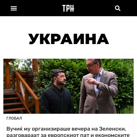
УКРАИНА
ГЛОБАЛ
Вучиќ му организираше вечера на Зеленски,
разговараат за европскиот пат и економските