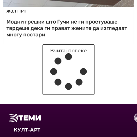
ЖОЛТ ТРН
Модни грешки што Гучи не ги простуваше,
тврдеше дека ги прават жените да изгледаат
многу постари
Вчитај повеќе
ТЕМИ
КУЛТ-АРТ