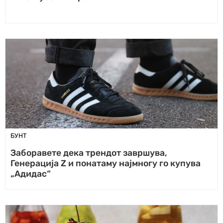
БУНТ
Заборавете дека трендот завршува,
Генерација Z и понатаму најмногу го купува
„Адидас“