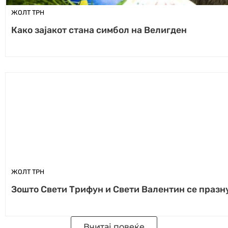
ЖОЛТ ТРН
Како зајакот стана симбол на Велигден
ЖОЛТ ТРН
Зошто Свети Трифун и Свети Валентин се празну
Вчитај повеќе