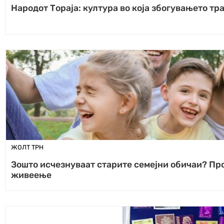
Народот Тораја: култура во која збогувањето тр
ЖОЛТ ТРН
Зошто исчезнуваат старите семејни обичаи? Про
живеење