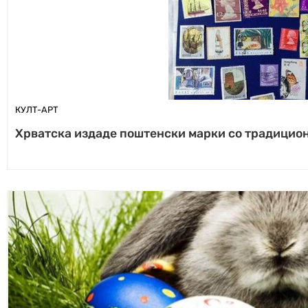
КУЛТ-АРТ
Хрватска издаде поштенски марки со традицио