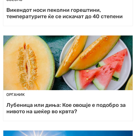
Викендот носи пеколни горештини,
температурите ќе се искачат до 40 степени
ОРГАНИК
Лубеница или диња: Кое овошје е подобро за
нивото на шеќер во крвта?