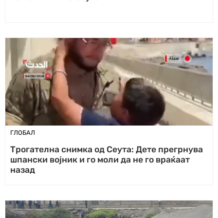
ГЛОБАЛ
Трогателна снимка од Сеута: Дете прегрнува
шпански војник и го моли да не го враќаат
назад