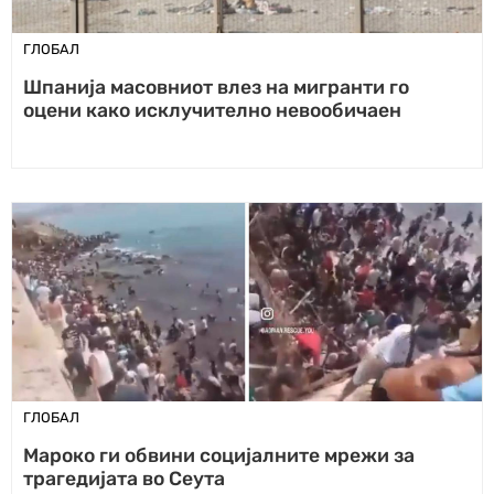
ГЛОБАЛ
Шпанија масовниот влез на мигранти го
оцени како исклучително невообичаен
ГЛОБАЛ
Мароко ги обвини социјалните мрежи за
трагедијата во Сеута