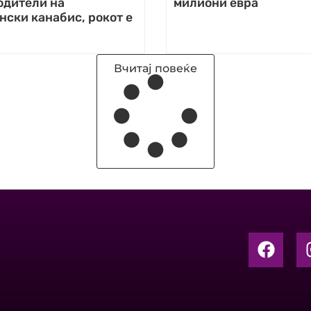
одители на
милиони евра
ски канабис, рокот е
а
Вчитај повеќе