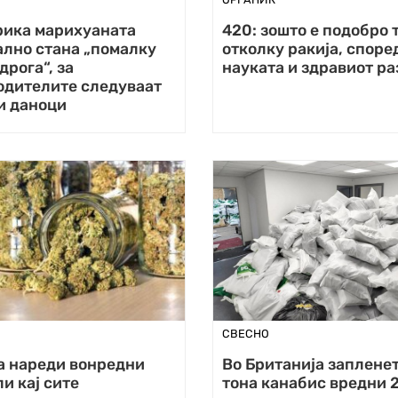
рика марихуаната
420: зошто е подобро 
ално стана „помалку
отколку ракија, споре
дрога“, за
науката и здравиот ра
одителите следуваат
и даноци
СВЕСНО
а нареди вонредни
Во Британија заплене
и кај сите
тона канабис вредни 