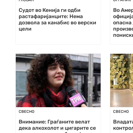
Судот во Кенија ги одби
Во Аме
растафаријанците: Нема
официј
дозвола за канабис во верски
опасна 
цели
произв
пониск
СВЕСНО
СВЕСНО
Внимание: Граѓаните велат
Владат
дека алкохолот и цигарите се
контрол