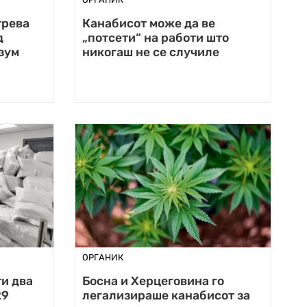
трева
Канабисот може да ве
д
„потсети“ на работи што
зум
никогаш не се случиле
ОРГАНИК
ти два
Босна и Херцеговина го
29
легализираше канабисот за