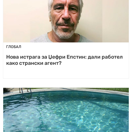
ГЛОБАЛ
Нова истрага за Џефри Епстин: дали работел
како странски агент?