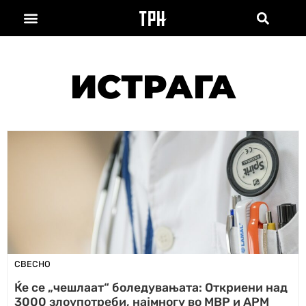
ИСТРАГА
СВЕСНО
Ќе се „чешлаат“ боледувањата: Откриени над
3000 злоупотреби, најмногу во МВР и АРМ