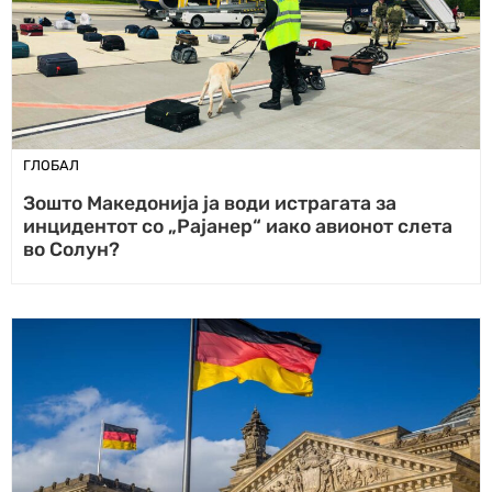
ГЛОБАЛ
Зошто Македонија ја води истрагата за
инцидентот со „Рајанер“ иако авионот слета
во Солун?