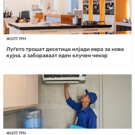
ЖОЛТ ТРН
Луѓето трошат десетици илјади евра за нова
кујна, а забораваат еден клучен чекор
ЖОЛТ ТРН