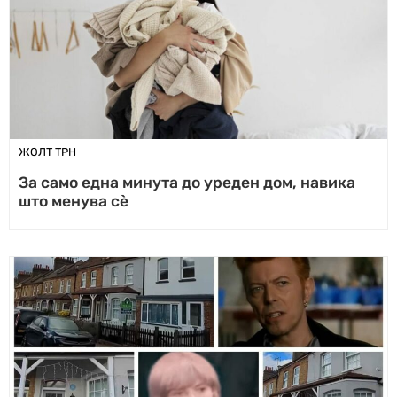
ЖОЛТ ТРН
За само една минута до уреден дом, навика
што менува сѐ