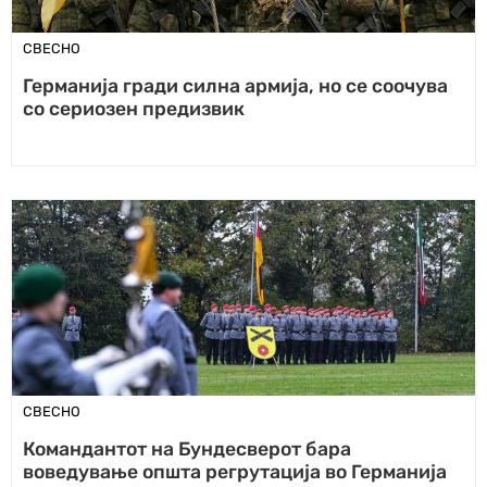
СВЕСНО
Германија гради силна армија, но се соочува
со сериозен предизвик
СВЕСНО
Командантот на Бундесверот бара
воведување општа регрутација во Германија