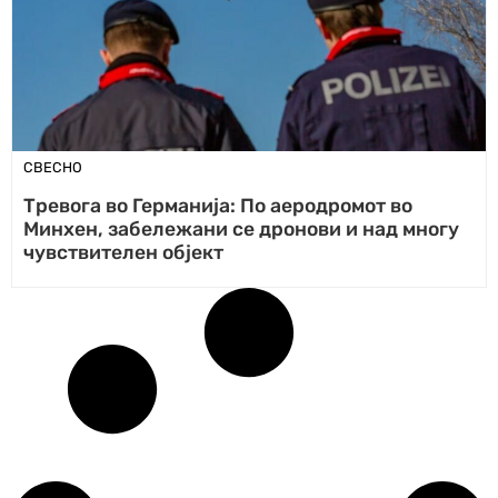
СВЕСНО
Tревога во Германија: По аеродромот во
Минхен, забележани се дронови и над многу
чувствителен објект