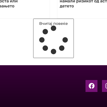
оста или
намали ризикот од аст
вањето
детето
Вчитај повеќе