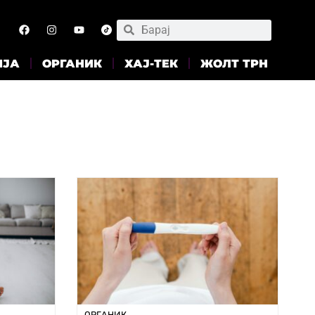
ИЈА
ОРГАНИК
ХАЈ-ТЕК
ЖОЛТ ТРН
ОРГАНИК