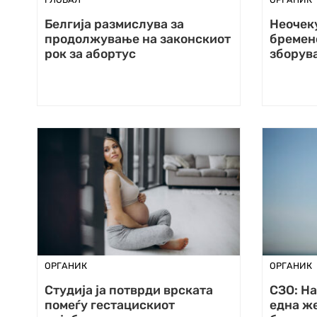
Белгија размислува за
Неочек
продолжување на законскиот
бремено
рок за абортус
зборув
ОРГАНИК
ОРГАНИК
Студија ја потврди врската
СЗО: На
помеѓу гестацискиот
една же