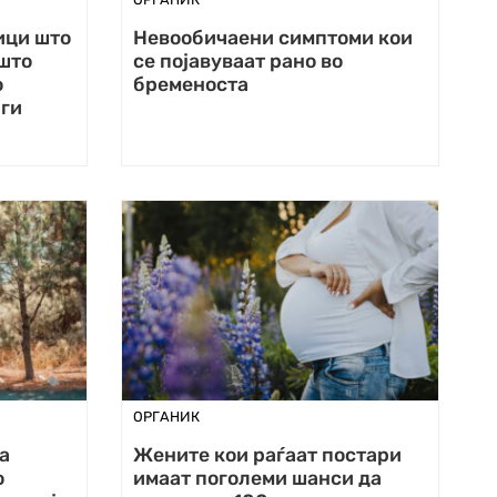
ици што
Невообичаени симптоми кои
 што
се појавуваат рано во
о
бременоста
 ги
ОРГАНИК
а
Жените кои раѓаат постари
о
имаат поголеми шанси да