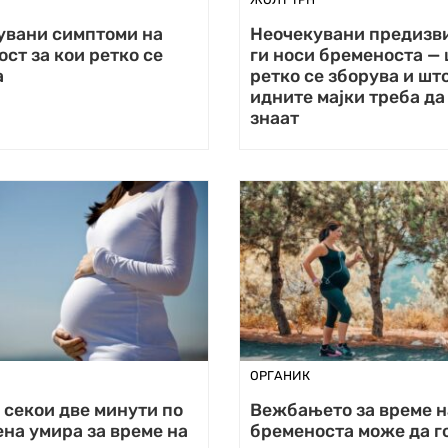
увани симптоми на
Неочекувани предизв
ст за кои ретко се
ги носи бременоста —
а
ретко се зборува и шт
идните мајки треба да
знаат
ОРГАНИК
 секои две минути по
Вежбањето за време н
на умира за време на
бременоста може да г