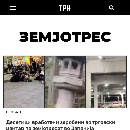
ЗЕМЈОТРЕС
ГЛОБАЛ
Десетици вработени заробени во трговски
центар по земјотресот во Јапонија