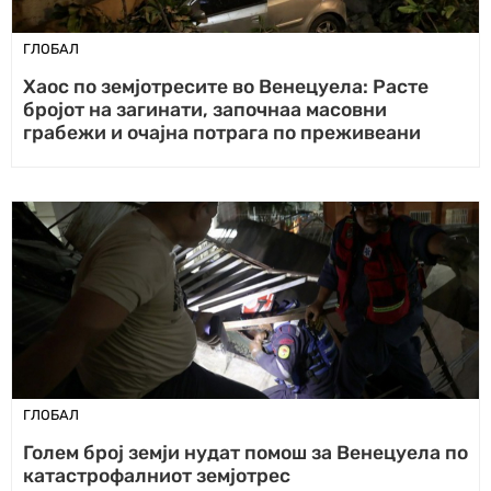
ГЛОБАЛ
Хаос по земјотресите во Венецуела: Расте
бројот на загинати, започнаа масовни
грабежи и очајна потрага по преживеани
ГЛОБАЛ
Голем број земји нудат помош за Венецуела по
катастрофалниот земјотрес