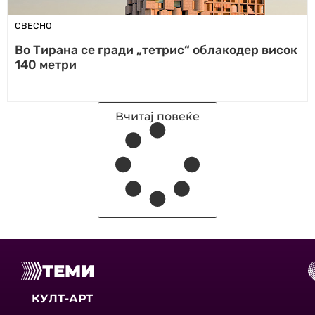
СВЕСНО
Во Тирана се гради „тетрис“ облакодер висок
140 метри
Вчитај повеќе
ТЕМИ
КУЛТ-АРТ