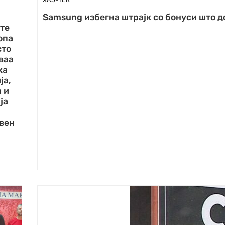
Samsung избегна штрајк со бонуси што д
те
опа
сто
ваа
ка
ја,
 и
ја
вен