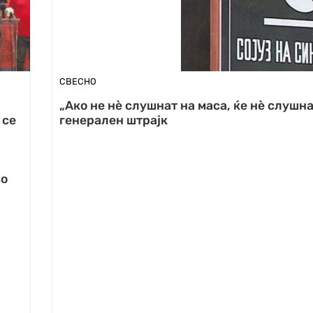
СВЕСНО
„Ако не нè слушнат на маса, ќе нè слушна
 се
генерален штрајк
во