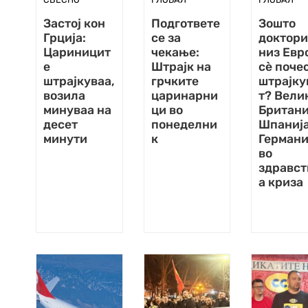
Застој кон
Подгответе
Зошто
Грција:
се за
доктори
Цариницит
чекање:
низ Евр
е
Штрајк на
сè поче
штрајкуваа,
грчките
штрајку
возила
царинарни
т? Вели
минуваа на
ци во
Британи
десет
понеделни
Шпанија
минути
к
Германи
во
здравст
а криза