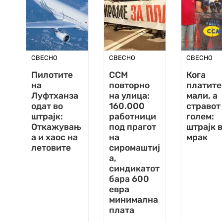
СВЕСНО
СВЕСНО
СВЕСНО
Пилотите
ССМ
Кога
на
повторно
платите
Луфтханза
на улица:
мали, а
одат во
160.000
стравот
штрајк:
работници
голем:
Откажувањ
под прагот
штрајк 
а и хаос на
на
мрак
летовите
сиромаштиј
а,
синдикатот
бара 600
евра
минимална
плата