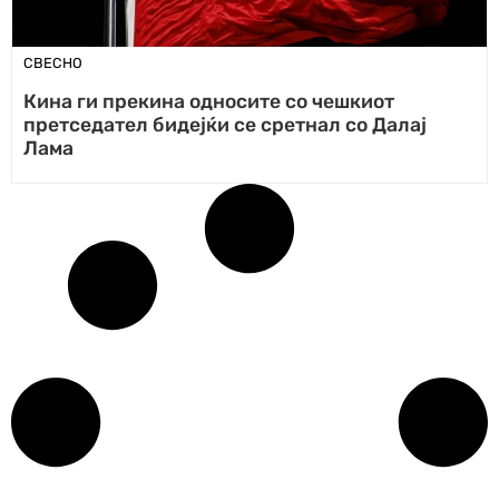
СВЕСНО
Кина ги прекина односите со чешкиот
претседател бидејќи се сретнал со Далај
Лама