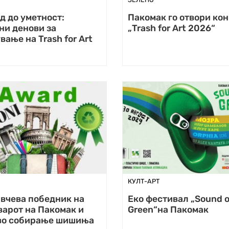
д до уметност:
Пакомак го отвори ко
ни денови за
„Trash for Art 2026“
вање на Trash for Art
КУЛТ-АРТ
авчева победник на
Eко фестивал „Sound o
арот на Пакомак и
Green“на Пакомак
i во собирање шишиња