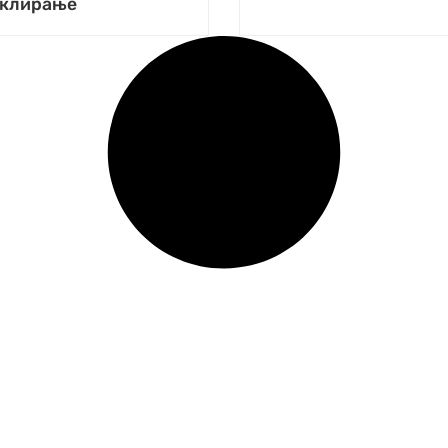
иклирањe