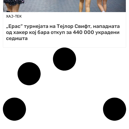
ХАЈ-ТЕК
„Ерас“ турнејата на Тејлор Свифт, нападната
од хакер кој бара откуп за 440 000 украдени
седишта