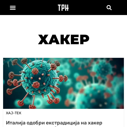
ХАКЕР
ХАЈ-ТЕК
Италија одобри екстрадиција на хакер