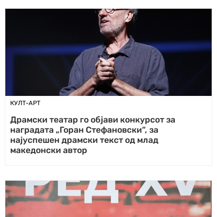
КУЛТ-АРТ
Драмски театар го објави конкурсoт за
наградата „Горан Стефановски“, за
најуспешен драмски текст од млад
македонски автор