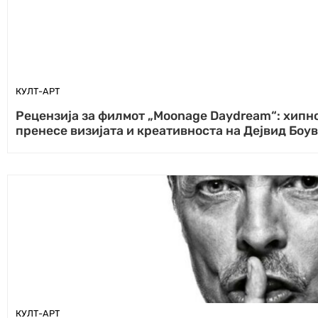
КУЛТ-АРТ
Рецензија за филмот „Moonage Daydream“: хипно
пренесе визијата и креативноста на Дејвид Боу
КУЛТ-АРТ