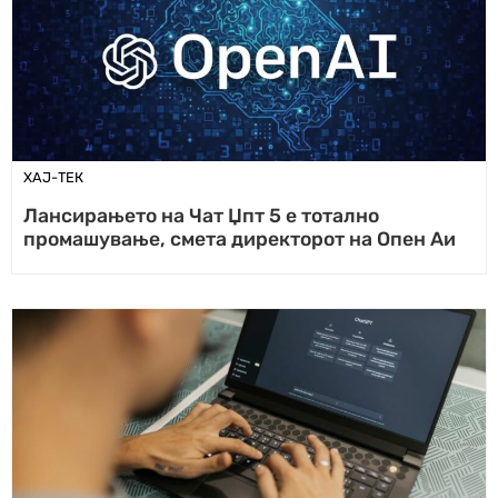
ХАЈ-ТЕК
Лансирањето на Чат Џпт 5 е тотално
промашување, смета директорот на Опен Аи