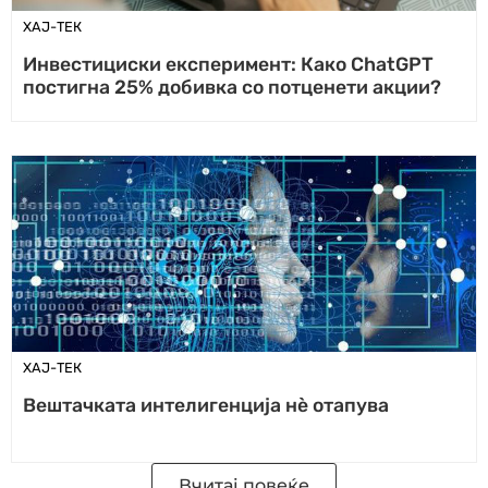
ХАЈ-ТЕК
Инвестициски експеримент: Како ChatGPT
постигна 25% добивка со потценети акции?
ХАЈ-ТЕК
Вештачката интелигенција нè отапува
Вчитај повеќе