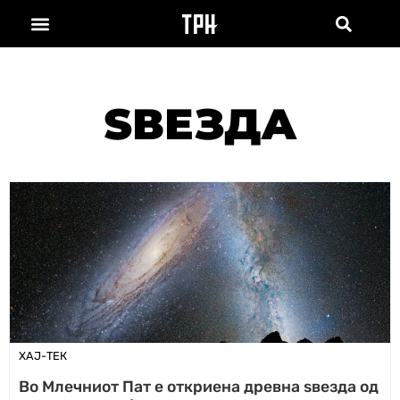
ЅВЕЗДА
ХАЈ-ТЕК
Во Млечниот Пат е откриена древна ѕвезда од