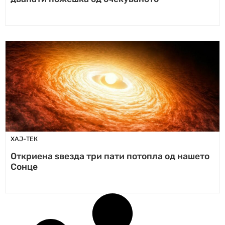
ХАЈ-ТЕК
Откриена ѕвезда три пати потопла од нашето
Сонце