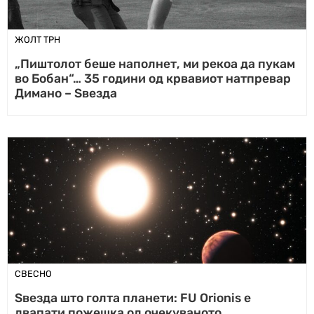
ЖОЛТ ТРН
„Пиштолот беше наполнет, ми рекоа да пукам
во Бобан“… 35 години од крвавиот натпревар
Димано – Ѕвезда
СВЕСНО
Ѕвезда што голта планети: FU Orionis е
двапати пожешка од очекуваното