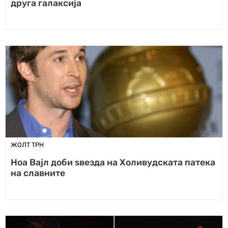
друга галаксија
ЖОЛТ ТРН
Ноа Вајл доби ѕвезда на Холивудската патека
на славните