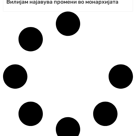
Вилијам најавува промени во монархијата