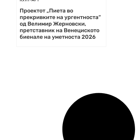
Проектот „Пиета во
прекривките на ургентноста“
од Велимир Жерновски,
претставник на Венециското
биенале на уметноста 2026