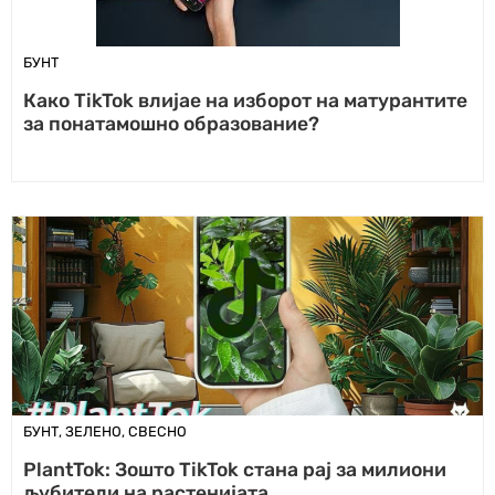
БУНТ
Како TikTok влијае на изборот на матурантите
за понатамошно образование?
БУНТ
,
ЗЕЛЕНО
,
СВЕСНО
PlantTok: Зошто TikTok стана рај за милиони
љубители на растенијата