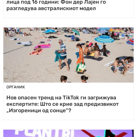
лица под 16 години: Фон дер Лајен го
разгледува австралискиот модел
ОРГАНИК
Нов опасен тренд на TikTok ги загрижува
експертите: Што се крие зад предизвикот
„Изгореници од сонце“?